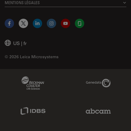
MENTIONS LÉGALES
Facebook
X
LinkedIn
Instagram
YouTube
Glassdoor
US
|
fr
© 2026 Leica Microsystems
Beckman Coulter Link
Genedata Link
IDBS Link
Abcam Limited