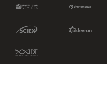
Molecular Devices Link
Phenomenex L
Sciex Link
Aldevron Link
IDT Link