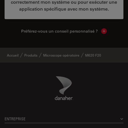
correctement mon système ou pour exécuter une
application spécifique avec mon système.
Préférez-vous un conseil personnalisé ?
Show local c
Accueil
Produits
Microscope opératoire
M620 F20
Danaher Logo
Footer
ENTREPRISE