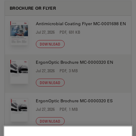
BROCHURE OR FLYER
Antimicrobial Coating Flyer MC-0001698 EN
Jul 27, 2026
PDF, 691 KB
DOWNLOAD
ErgonOptic Brochure MC-0000320 EN
Jul 27, 2026
PDF, 3 MB
DOWNLOAD
ErgonOptic Brochure MC-0000320 ES
Jul 27, 2026
PDF, 1 MB
DOWNLOAD