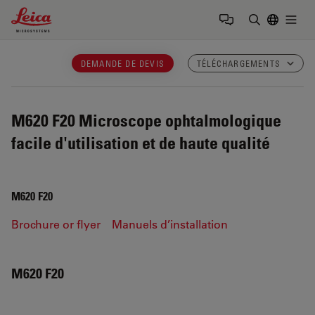
Leica Microsystems Logo
Togg
Saisir un t
DEMANDE DE DEVIS
TÉLÉCHARGEMENTS
M620 F20
Microscope ophtalmologique
facile d'utilisation et de haute qualité
M620 F20
Brochure or flyer
Manuels d’installation
M620 F20