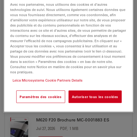
ErgonOptic Brochure MC-0000320 FR
Avec nos partenaires, nous utilisons des cookies et d’autres
technologies de suivi. Nous utilisons également certaines données que
Jul 27, 2026
PDF, 1 MB
vous nous fournissez directement, comme vos coordonnées, afin
d’améliorer votre expérience utilisateur sur notre site, de vous proposer
DOWNLOAD
des publicités et du contenu personnalisés en fonction de vos
interactions avec ce site et d’autres sites, de vous permettre de partager
du contenu sur les réseaux sociaux, d’effectuer des analyses et de
mesurer l’efficacité de nos campagnes publicitaires. En cliquant sur «
M620 F20 Brochure MC-0001883 DE
Accepter tous les cookies », vous consentez à leur utilisation et au
Jul 27, 2026
PDF, 1 MB
partage de ces données avec nos partenaires (voir le lien ci-dessous).
Vous pouvez modifier vos préférences de consentement à tout moment
dans la section « Paramètres des cookies » en bas de notre site.
DOWNLOAD
Consultez notre Notice en matière de cookies pour en savoir plus sur
nos pratiques.
Leica Microsystems Cookie Partners Details
M620 F20 Brochure MC-0001883 EN
Jul 27, 2026
PDF, 1 MB
Paramètres des cookies
Autoriser tous les cookies
DOWNLOAD
M620 F20 Brochure MC-0001883 ES
Jul 27, 2026
PDF, 1 MB