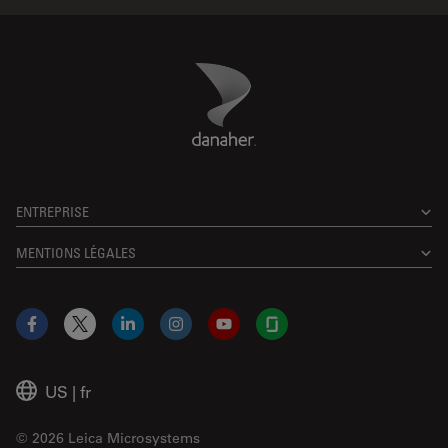
Danaher Logo
Footer
ENTREPRISE
MENTIONS LÉGALES
Facebook
X
LinkedIn
Instagram
YouTube
Glassdoor
US
|
fr
© 2026 Leica Microsystems