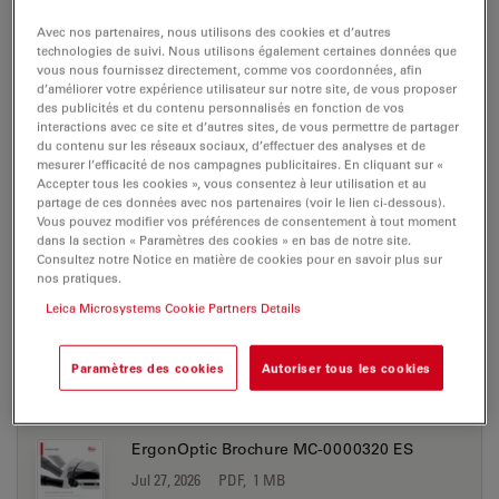
M651 MSD
Avec nos partenaires, nous utilisons des cookies et d’autres
technologies de suivi. Nous utilisons également certaines données que
vous nous fournissez directement, comme vos coordonnées, afin
Brochure or flyer
d’améliorer votre expérience utilisateur sur notre site, de vous proposer
des publicités et du contenu personnalisés en fonction de vos
interactions avec ce site et d’autres sites, de vous permettre de partager
du contenu sur les réseaux sociaux, d’effectuer des analyses et de
M651 MSD
mesurer l’efficacité de nos campagnes publicitaires. En cliquant sur «
Accepter tous les cookies », vous consentez à leur utilisation et au
partage de ces données avec nos partenaires (voir le lien ci-dessous).
Vous pouvez modifier vos préférences de consentement à tout moment
dans la section « Paramètres des cookies » en bas de notre site.
BROCHURE OR FLYER
Consultez notre Notice en matière de cookies pour en savoir plus sur
nos pratiques.
ErgonOptic Brochure MC-0000320 EN
Leica Microsystems Cookie Partners Details
Jul 27, 2026
PDF, 3 MB
Paramètres des cookies
Autoriser tous les cookies
DOWNLOAD
ErgonOptic Brochure MC-0000320 ES
Jul 27, 2026
PDF, 1 MB