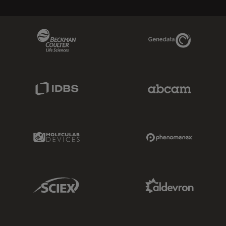
Beckman Coulter Link
Genedata Link
IDBS Link
Abcam Limited
Molecular Devices Link
Phenomenex L
Sciex Link
Aldevron Link