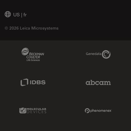
US
|
fr
© 2026 Leica Microsystems
Beckman Coulter Link
Genedata Link
IDBS Link
Abcam Limited
Molecular Devices Link
Phenomenex L