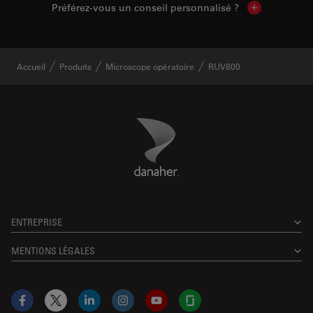
Préférez-vous un conseil personnalisé ?
Show local c
Accueil
Produits
Microscope opératoire
RUV800
Danaher Logo
Footer
ENTREPRISE
MENTIONS LÉGALES
Facebook
X
LinkedIn
Instagram
YouTube
Glassdoor