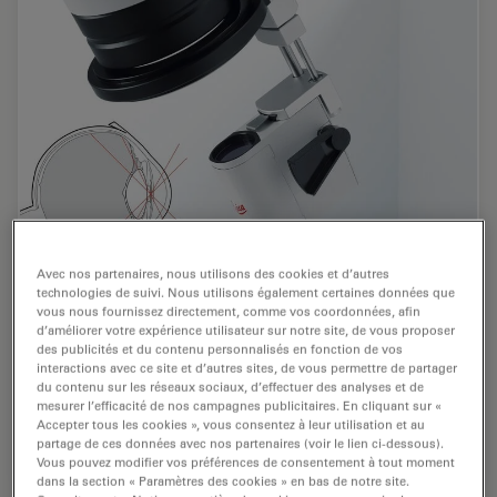
Avec nos partenaires, nous utilisons des cookies et d’autres
technologies de suivi. Nous utilisons également certaines données que
vous nous fournissez directement, comme vos coordonnées, afin
d’améliorer votre expérience utilisateur sur notre site, de vous proposer
des publicités et du contenu personnalisés en fonction de vos
interactions avec ce site et d’autres sites, de vous permettre de partager
du contenu sur les réseaux sociaux, d’effectuer des analyses et de
Système d'observation de la rétine sans
mesurer l’efficacité de nos campagnes publicitaires. En cliquant sur «
contact Leica RUV800
Accepter tous les cookies », vous consentez à leur utilisation et au
partage de ces données avec nos partenaires (voir le lien ci-dessous).
Vous pouvez modifier vos préférences de consentement à tout moment
dans la section « Paramètres des cookies » en bas de notre site.