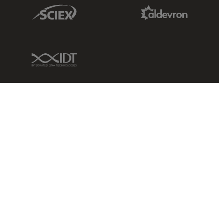
Sciex Link
Aldevron Link
IDT Link