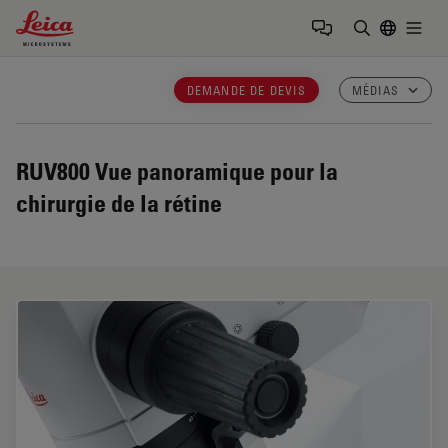
Leica Microsystems Logo
Togg
Saisir un t
DEMANDE DE DEVIS
MÉDIAS
RUV800
Vue panoramique pour la
chirurgie de la rétine