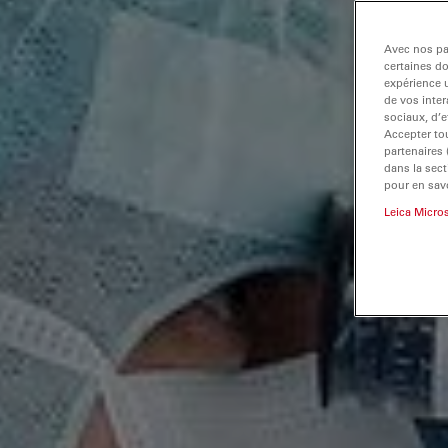
Avec nos par
certaines d
expérience u
de vos inter
sociaux, d’e
Accepter tou
partenaires
dans la sect
pour en savo
Leica Micro