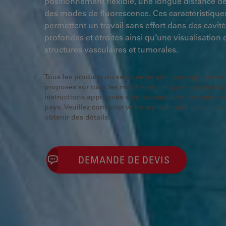
positionnement flexible, une longue distance de 
des modes de fluorescence. Ces caractéristique
permettent un travail sans effort dans des cavit
profondes et étroites ainsi qu’une visualisation 
structures vasculaires et tumorales.
Tous les produits ou services ne sont pas approuvés 
proposés sur tous les marchés et l'étiquetage ainsi q
instructions approuvés sont susceptibles de varier se
pays. Veuillez contacter votre représentant Leica loca
obtenir des détails.
DEMANDE DE DEVIS