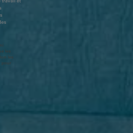
travail et
s
és
des
ni
ue les
lon les
l pour