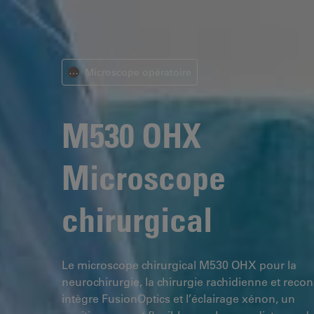
Microscope opératoire
⋯
M530 OHX
Microscope
chirurgical
Le microscope chirurgical M530 OHX pour la
neurochirurgie, la chirurgie rachidienne et recon
intègre FusionOptics et l’éclairage xénon, un