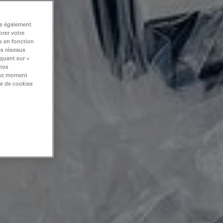
ns également
rer votre
s en fonction
es réseaux
iquant sur «
 nos
tout moment
re de cookies