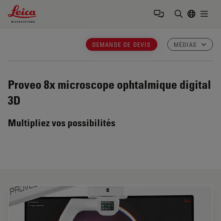
Leica Microsystems Logo
Togg
Saisir un t
DEMANDE DE DEVIS
MÉDIAS
Proveo 8x
microscope ophtalmique digital
3D
Multipliez vos possibilités