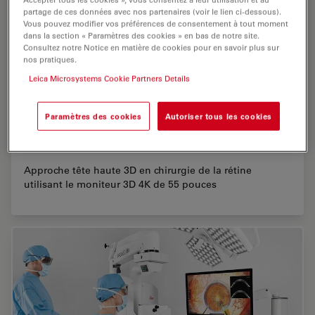
partage de ces données avec nos partenaires (voir le lien ci-dessous).
Vous pouvez modifier vos préférences de consentement à tout moment
dans la section « Paramètres des cookies » en bas de notre site.
Consultez notre Notice en matière de cookies pour en savoir plus sur
nos pratiques.
Leica Microsystems Cookie Partners Details
Paramètres des cookies
Autoriser tous les cookies
Visualisation 3D tête haute utilisant un
moniteur 3D 4K
Approche tête haute 3D en chirurgie de la rétine
utilisant le moniteur 3D 4K de 55 pouces