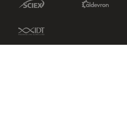
Sciex Link
Aldevron Link
IDT Link