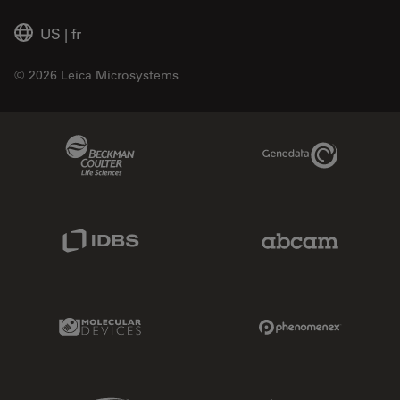
US
|
fr
© 2026 Leica Microsystems
Beckman Coulter Link
Genedata Link
IDBS Link
Abcam Limited
Molecular Devices Link
Phenomenex L