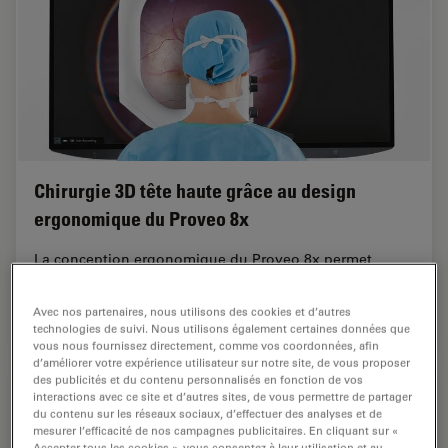
Chirurgie 3D tête haute grâce au design
ergonomique du Proveo 8x
La conception ergonomique du Proveo 8x permet
d'avoir une vision claire lors de la chirurgie 3D tête
haute
Avec nos partenaires, nous utilisons des cookies et d’autres
technologies de suivi. Nous utilisons également certaines données que
vous nous fournissez directement, comme vos coordonnées, afin
d’améliorer votre expérience utilisateur sur notre site, de vous proposer
des publicités et du contenu personnalisés en fonction de vos
interactions avec ce site et d’autres sites, de vous permettre de partager
du contenu sur les réseaux sociaux, d’effectuer des analyses et de
mesurer l’efficacité de nos campagnes publicitaires. En cliquant sur «
Accepter tous les cookies », vous consentez à leur utilisation et au