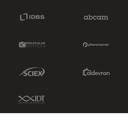
IDBS Link
Abcam Limited
Molecular Devices Link
Phenomenex L
Sciex Link
Aldevron Link
IDT Link