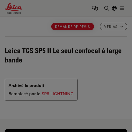
Leica Microsystems Logo
Togg
Saisir un t
DEMANDE DE DEVIS
MÉDIAS
Leica TCS SP5 II
Le seul confocal à large
bande
Archivé le produit
Remplacé par le
SP8 LIGHTNING