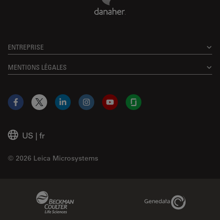
ENTREPRISE
MENTIONS LÉGALES
Facebook
X
LinkedIn
Instagram
YouTube
Glassdoor
US
|
fr
© 2026 Leica Microsystems
Beckman Coulter Link
Genedata Link