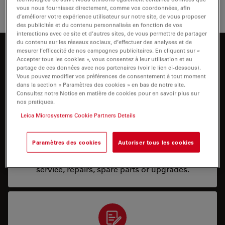
vous nous fournissez directement, comme vos coordonnées, afin
d’améliorer votre expérience utilisateur sur notre site, de vous proposer
des publicités et du contenu personnalisés en fonction de vos
interactions avec ce site et d’autres sites, de vous permettre de partager
du contenu sur les réseaux sociaux, d’effectuer des analyses et de
mesurer l’efficacité de nos campagnes publicitaires. En cliquant sur «
Comment pouvons-nous vous aider ?
Accepter tous les cookies », vous consentez à leur utilisation et au
partage de ces données avec nos partenaires (voir le lien ci-dessous).
Vous pouvez modifier vos préférences de consentement à tout moment
dans la section « Paramètres des cookies » en bas de notre site.
Consultez notre Notice en matière de cookies pour en savoir plus sur
nos pratiques.
Leica Microsystems Cookie Partners Details
Service & Repair
Paramètres des cookies
Autoriser tous les cookies
I need help keeping my system running: technical
service, repairs, spare parts or upgrades.