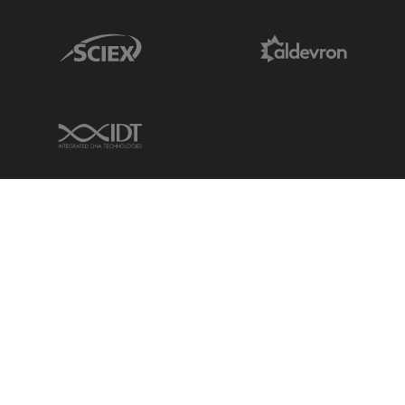
Sciex Link
Aldevron Link
IDT Link