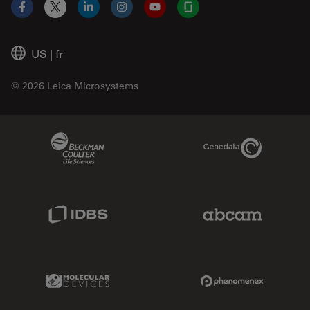
Facebook
X
LinkedIn
Instagram
YouTube
Glassdoor
US
|
fr
© 2026 Leica Microsystems
Beckman Coulter Link
Genedata Link
IDBS Link
Abcam Limited
Molecular Devices Link
Phenomenex L