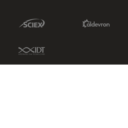
Sciex Link
Aldevron Link
IDT Link