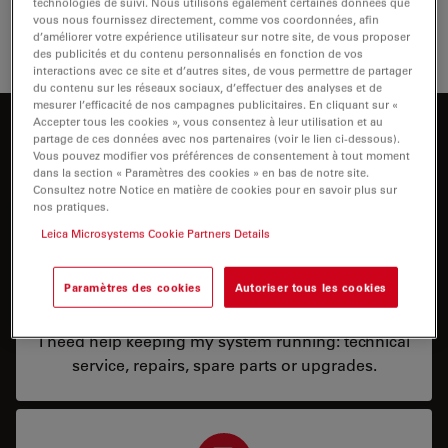
technologies de suivi. Nous utilisons également certaines données que
répondre à vos besoins.
vous nous fournissez directement, comme vos coordonnées, afin
d’améliorer votre expérience utilisateur sur notre site, de vous proposer
des publicités et du contenu personnalisés en fonction de vos
interactions avec ce site et d’autres sites, de vous permettre de partager
du contenu sur les réseaux sociaux, d’effectuer des analyses et de
mesurer l’efficacité de nos campagnes publicitaires. En cliquant sur «
Accepter tous les cookies », vous consentez à leur utilisation et au
Comment pouvons-nous vous aider ?
partage de ces données avec nos partenaires (voir le lien ci-dessous).
Vous pouvez modifier vos préférences de consentement à tout moment
dans la section « Paramètres des cookies » en bas de notre site.
Consultez notre Notice en matière de cookies pour en savoir plus sur
nos pratiques.
Leica Microsystems Cookie Partners Details
Paramètres des cookies
Autoriser tous les cookies
Service & Repair
I need help keeping my system running: technical
service, repairs, spare parts or upgrades.