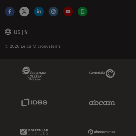
Facebook
X
LinkedIn
Instagram
YouTube
Glassdoor
US
|
fr
© 2026 Leica Microsystems
Beckman Coulter Link
Genedata Link
IDBS Link
Abcam Limited
Molecular Devices Link
Phenomenex L