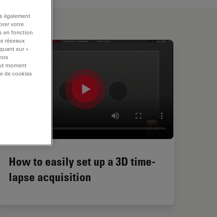
ns également
rer votre
s en fonction
es réseaux
iquant sur «
 nos
tout moment
re de cookies
How to easily set up a 3D time-
lapse acquisition