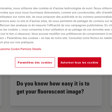
tenaires, nous utilisons des cookies et d’autres technologies de suivi. Nous utiliso
onnées que vous nous fournissez directement, comme vos coordonnées, afin d’amélio
tilisateur sur notre site, de vous proposer des publicités et du contenu personnalisé
actions avec ce site et d’autres sites, de vous permettre de partager du contenu sur l
ffectuer des analyses et de mesurer l’efficacité de nos campagnes publicitaires. En cl
s les cookies », vous consentez à leur utilisation et au partage de ces données avec
 (voir le lien ci-dessous). Vous pouvez modifier vos préférences de consentement à 
ion « Paramètres des cookies » en bas de notre site. Consultez notre Notice en matiè
ir plus sur nos pratiques.
systems Cookie Partners Details
Paramètres des cookies
Autoriser tous les cookies
Do you know how easy it is to
get your fluorescent image?