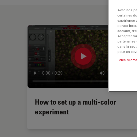
Avec nos par
certaines d
expérience u
de vos inter
sociaux, d’e
Accepter tou
partenaires
dans la sect
pour en savo
Leica Micro
How to set up a multi-color
experiment