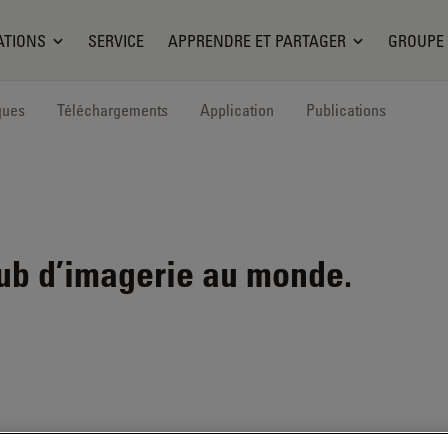
ATIONS
SERVICE
APPRENDRE ET PARTAGER
GROUPE
ques
Téléchargements
Application
Publications
ub d’imagerie au monde.