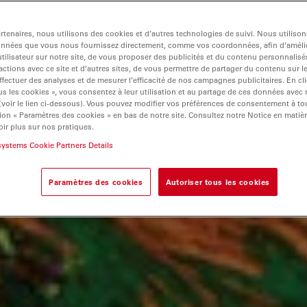
tenaires, nous utilisons des cookies et d’autres technologies de suivi. Nous utiliso
onnées que vous nous fournissez directement, comme vos coordonnées, afin d’amélio
tilisateur sur notre site, de vous proposer des publicités et du contenu personnalisé
actions avec ce site et d’autres sites, de vous permettre de partager du contenu sur l
ffectuer des analyses et de mesurer l’efficacité de nos campagnes publicitaires. En cl
s les cookies », vous consentez à leur utilisation et au partage de ces données avec
 (voir le lien ci-dessous). Vous pouvez modifier vos préférences de consentement à 
ion « Paramètres des cookies » en bas de notre site. Consultez notre Notice en matiè
ir plus sur nos pratiques.
systems Cookie Partners Details
Paramètres des cookies
Autoriser tous les cookies