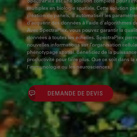
SpectraPlex est une solution complète pour l'im
multiplex en biologie spatiale. Cette solution per
création de panels, d'automatiser les paramètres
d'acquérir des données à l'aide d'algorithmes 
Avec SpectraPlex, vous pouvez garantir la qualité 
données à toutes les échelles. SpectraPlex perm
nouvelles informations sur l’organisation cellulair
phénotypage spatial. Bénéficiez de la puissance 
productivité pour faire plus. Que ce soit dans la 
l’immunologie ou les neurosciences.
DEMANDE DE DEVIS