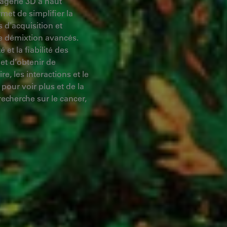
agerie 3D à haut
met de simplifier la
 d'acquisition et
de démixtion avancés.
et la fiabilité des
et d’obtenir de
e, les interactions et le
pour voir plus et de la
recherche sur le cancer,