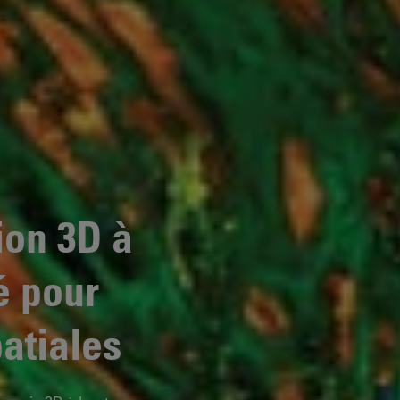
ion 3D à
é pour
atiales