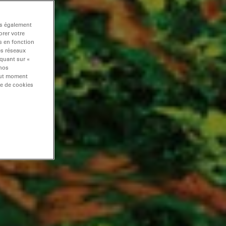
ns également
rer votre
s en fonction
es réseaux
iquant sur «
 nos
tout moment
re de cookies