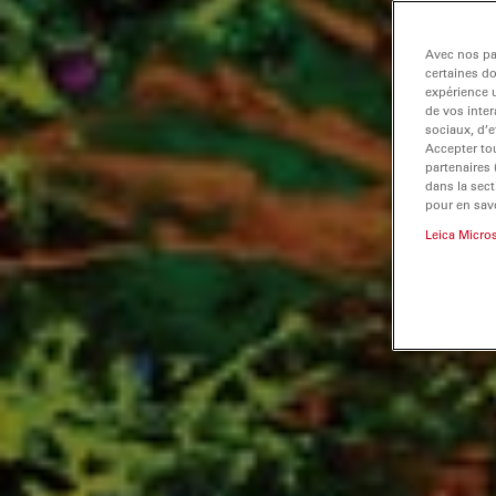
Avec nos par
certaines d
expérience u
de vos inter
sociaux, d’e
Accepter tou
partenaires
dans la sect
pour en savo
Leica Micro