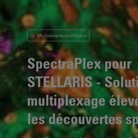
Microscopes confocaux
⋯
SpectraPlex pour
STELLARIS
- Solut
multiplexage élev
les découvertes sp