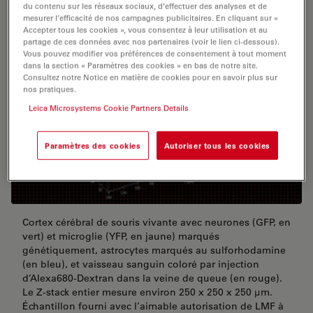
du contenu sur les réseaux sociaux, d’effectuer des analyses et de
mesurer l’efficacité de nos campagnes publicitaires. En cliquant sur «
Accepter tous les cookies », vous consentez à leur utilisation et au
partage de ces données avec nos partenaires (voir le lien ci-dessous).
Vous pouvez modifier vos préférences de consentement à tout moment
dans la section « Paramètres des cookies » en bas de notre site.
Consultez notre Notice en matière de cookies pour en savoir plus sur
nos pratiques.
Leica Microsystems Cookie Partners Details
Paramètres des cookies
Autoriser tous les cookies
Cortex cérébral de souris vivante avec neurones (GFP, en
vert) et microglie (YFP, en jaune) marqués
génétiquement, astrocytes marqués au sulforhodamine
(en bleu), et vaisseau sanguin coloré par injection
d’Alexa680-Dextran dans la veine de queue (en rouge).
Le Z-stack entier mesure environ 250 x 250 x 250 µm.
Échantillon fourni avec l’aimable autorisation de LMF à