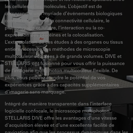
les cellules et les molécules. L’objectif est de
comprendre une myriade d’événements biologiques
complexes, tels que la connectivité cellulaire, le
phénotypage cellulaire, l’interaction ou la co-
expression des protéines et la colocalisation.
L’extrapolation de ces études à des organes ou tissus
entiers nécessite des méthodes de microscopie
multicouleur adaptées à de grands volumes. DIVE et
STELLARIS ont fusionné pour vous offrir la puissance
de l’imagerie multiphoton multicouleur flexible. De
plus, vous pouvez étendre le potentiel de vos
expériences grâce à des capacités supplémentaires
d’imagerie sans marquage.
Intégré de manière transparente dans l’interface
logicielle confocale, le microscope multiphoton
STELLARIS DIVE offre les avantages d’une vitesse
d'acquisition élevée et d’une excellente facilité de
navigation afin que les processus dynamiques dans les