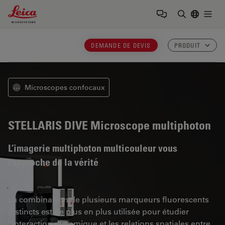
Leica Microsystems Logo
Togg
Saisir un t
DEMANDE DE DEVIS
PRODUIT
Microscopes confocaux
⋯
STELLARIS DIVE
Microscope multiphoton
L’imagerie multiphoton multicouleur vous
rapproche de la vérité
La combinaison de plusieurs marqueurs fluorescents
distincts est de plus en plus utilisée pour étudier
l’interaction dynamique et les relations spatiales entre