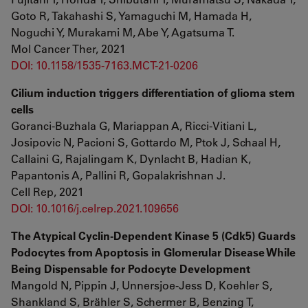
Goto R, Takahashi S, Yamaguchi M, Hamada H,
Noguchi Y, Murakami M, Abe Y, Agatsuma T.
Mol Cancer Ther, 2021
DOI: 10.1158/1535-7163.MCT-21-0206
Cilium induction triggers differentiation of glioma stem
cells
Goranci-Buzhala G, Mariappan A, Ricci-Vitiani L,
Josipovic N, Pacioni S, Gottardo M, Ptok J, Schaal H,
Callaini G, Rajalingam K, Dynlacht B, Hadian K,
Papantonis A, Pallini R, Gopalakrishnan J.
Cell Rep, 2021
DOI: 10.1016/j.celrep.2021.109656
The Atypical Cyclin-Dependent Kinase 5 (Cdk5) Guards
Podocytes from Apoptosis in Glomerular Disease While
Being Dispensable for Podocyte Development
Mangold N, Pippin J, Unnersjoe-Jess D, Koehler S,
Shankland S, Brähler S, Schermer B, Benzing T,