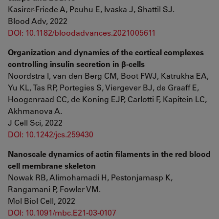
Kasirer-Friede A, Peuhu E, Ivaska J, Shattil SJ.
Blood Adv, 2022
DOI: 10.1182/bloodadvances.2021005611
Organization and dynamics of the cortical complexes
controlling insulin secretion in β-cells
Noordstra I, van den Berg CM, Boot FWJ, Katrukha EA,
Yu KL, Tas RP, Portegies S, Viergever BJ, de Graaff E,
Hoogenraad CC, de Koning EJP, Carlotti F, Kapitein LC,
Akhmanova A.
J Cell Sci, 2022
DOI: 10.1242/jcs.259430
Nanoscale dynamics of actin filaments in the red blood
cell membrane skeleton
Nowak RB, Alimohamadi H, Pestonjamasp K,
Rangamani P, Fowler VM.
Mol Biol Cell, 2022
DOI: 10.1091/mbc.E21-03-0107