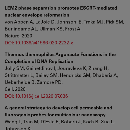
LEM2 phase separation promotes ESCRT-mediated
nuclear envelope reformation
von Appen A, LaJoie D, Johnson IE, Trnka MJ, Pick SM,
Burlingame AL, Ullman KS, Frost A.
Nature, 2020
DOI: 10.1038/s41586-020-2232-x
Thermus thermophilus Argonaute Functions in the
Completion of DNA Replication
Jolly SM, Gainetdinov I, Jouravleva K, Zhang H,
Strittmatter L, Bailey SM, Hendricks GM, Dhabaria A,
Ueberheide B, Zamore PD.
Cell, 2020
DOI: 10.1016/j.cell.2020.07.036
A general strategy to develop cell permeable and
fluorogenic probes for multicolour nanoscopy
Wang L, Tran M, D'Este E, Roberti J, Koch B, Xue L,
Johnsson K.