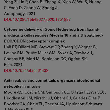
Yang Z, Lin P, Chen B, Zhang X, Xiao W, Wu S, Huang
C, Feng D, Zhang W, Zhang J.
Autophagy, 2021
DOI: 10.1080/15548627.2020.1851897
Cytoneme delivery of Sonic Hedgehog from ligand-
producing cells requires Myosin 10 and a Dispatched-
BOC/CDON co-receptor complex
Hall ET, Dillard ME, Stewart DP, Zhang Y, Wagner B,
Levine RM, Pruett-Miller SM, Sykes A, Temirov J,
Cheney RE, Mori M, Robinson CG, Ogden SK.
Elife, 2021
DOI: 10.7554/eLife.61432
Actin cables and comet tails organize mitochondrial
networks in mitosis
Moore AS, Coscia SM, Simpson CL, Ortega FE, Wait EC,
Heddleston JM, Nirschl JJ, Obara CJ, Guedes-Dias P,
Boecker CA, Chew TL, Theriot JA, Lippincott-Schwartz
J, Holzbaur ELF.