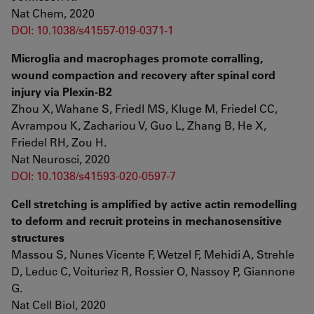
Nat Chem, 2020
DOI: 10.1038/s41557-019-0371-1
Microglia and macrophages promote corralling,
wound compaction and recovery after spinal cord
injury via Plexin-B2
Zhou X, Wahane S, Friedl MS, Kluge M, Friedel CC,
Avrampou K, Zachariou V, Guo L, Zhang B, He X,
Friedel RH, Zou H.
Nat Neurosci, 2020
DOI: 10.1038/s41593-020-0597-7
Cell stretching is amplified by active actin remodelling
to deform and recruit proteins in mechanosensitive
structures
Massou S, Nunes Vicente F, Wetzel F, Mehidi A, Strehle
D, Leduc C, Voituriez R, Rossier O, Nassoy P, Giannone
G.
Nat Cell Biol, 2020