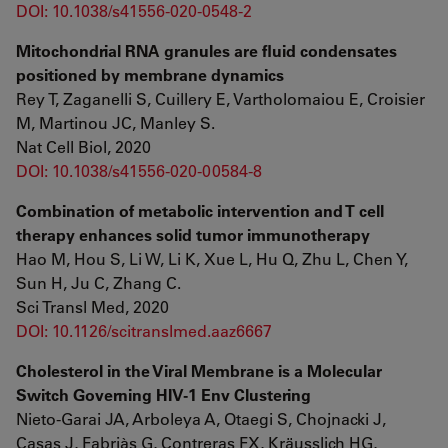
DOI: 10.1038/s41556-020-0548-2
Mitochondrial RNA granules are fluid condensates
positioned by membrane dynamics
Rey T, Zaganelli S, Cuillery E, Vartholomaiou E, Croisier
M, Martinou JC, Manley S.
Nat Cell Biol, 2020
DOI: 10.1038/s41556-020-00584-8
Combination of metabolic intervention and T cell
therapy enhances solid tumor immunotherapy
Hao M, Hou S, Li W, Li K, Xue L, Hu Q, Zhu L, Chen Y,
Sun H, Ju C, Zhang C.
Sci Transl Med, 2020
DOI: 10.1126/scitranslmed.aaz6667
Cholesterol in the Viral Membrane is a Molecular
Switch Governing HIV-1 Env Clustering
Nieto-Garai JA, Arboleya A, Otaegi S, Chojnacki J,
Casas J, Fabriàs G, Contreras FX, Kräusslich HG,