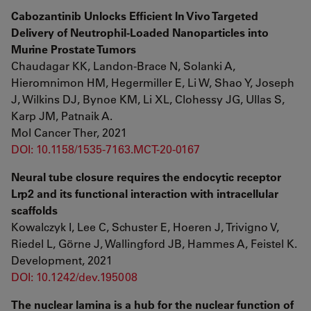
Cabozantinib Unlocks Efficient In Vivo Targeted
Delivery of Neutrophil-Loaded Nanoparticles into
Murine Prostate Tumors
Chaudagar KK, Landon-Brace N, Solanki A,
Hieromnimon HM, Hegermiller E, Li W, Shao Y, Joseph
J, Wilkins DJ, Bynoe KM, Li XL, Clohessy JG, Ullas S,
Karp JM, Patnaik A.
Mol Cancer Ther, 2021
DOI: 10.1158/1535-7163.MCT-20-0167
Neural tube closure requires the endocytic receptor
Lrp2 and its functional interaction with intracellular
scaffolds
Kowalczyk I, Lee C, Schuster E, Hoeren J, Trivigno V,
Riedel L, Görne J, Wallingford JB, Hammes A, Feistel K.
Development, 2021
DOI: 10.1242/dev.195008
The nuclear lamina is a hub for the nuclear function of