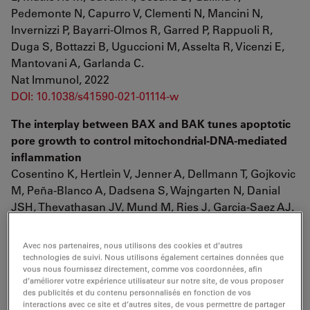
Pedemonte N, Capurro V, Clementi N, Mancini N,
Invernizzi P, Bayarri-Olmos R, Garred P, Rappuoli R,
Duga S, Bottazzi B, Uguccioni M, Asselta R, Vicenzi E,
Mantovani A, Garlanda C.
Nat Immunol, 2022
DOI: 10.1038/s41590-021-01114-w
The interplay between BAX and BAK tunes apoptotic
pore growth to control mitochondrial-DNA-mediated
inflammation
Cosentino K, Hertlein V, Jenner A, Dellmann T, Gojkovic
M, Peña-Blanco A, Dadsena S, Wajngarten N, Danial
JSH, Thevathasan JV, Mund M, Ries J, Garcia-Saez AJ.
Mol Cell, 2022
DOI: 10.1016/j.molcel.2022.01.008
Avec nos partenaires, nous utilisons des cookies et d’autres
technologies de suivi. Nous utilisons également certaines données que
Plectin-mediated cytoskeletal crosstalk controls cell
vous nous fournissez directement, comme vos coordonnées, afin
d’améliorer votre expérience utilisateur sur notre site, de vous proposer
tension and cohesion in epithelial sheets
des publicités et du contenu personnalisés en fonction de vos
Prechova M, Adamova Z, Schweizer AL, Maninova M,
interactions avec ce site et d’autres sites, de vous permettre de partager