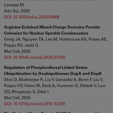
Lorizate M.
Adv Sci, 2020
DOI: 10.1002/advs.202003468
Arginine-Enriched Mixed-Charge Domains Provide
Cohesion for Nuclear Speckle Condensation
Greig JA, Nguyen TA, Lee M, Holehouse AS, Posey AE,
Pappu RV, Jedd G.
Mol Cell, 2020
DOI: 10.1016/j.molcel.2020.01.025
Regulation of Phosphoribosyl-Linked Serine
Ubiquitination by Deubiquitinases DupA and DupB
Shin D, Mukherjee R, Liu Y, Gonzalez A, Bonn F, Liu Y,
Rogov VV, Heinz M, Stolz A, Hummer G, Dötsch V, Luo
ZQ, Bhogaraju S, Dikic I.
Mol Cell, 2020
DOI: 10.1016/j.molcel.2019.10.019