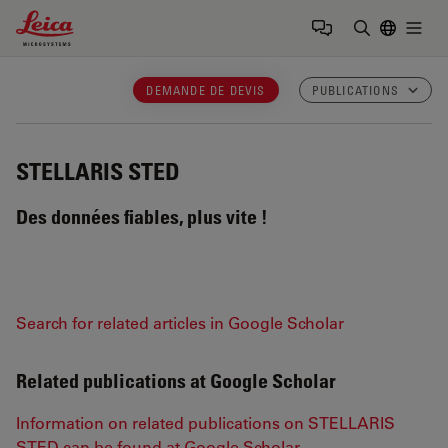
Leica Microsystems Logo
Togg
Saisir un t
DEMANDE DE DEVIS
PUBLICATIONS
STELLARIS STED
Des données fiables, plus vite !
Search for related articles in Google Scholar
Related publications at Google Scholar
Information on related publications on STELLARIS
STED can be found at Google Scholar