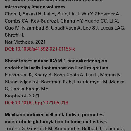
microscopy image volumes
Chen J, Sasaki H, Lai H, Su Y, Liu J, Wu Y, Zhovmer A,
Combs CA, Rey-Suarez I, Chang HY, Huang CC, Li X,
Guo M, Nizambad S, Upadhyaya A, Lee SJ, Lucas LAG,
Shroff H.
Nat Methods, 2021
DOI: 10.1038/s41592-021-01155-x
Shear forces induce ICAM-1 nanoclustering on
endothelial cells that impact on T-cell migration
Piechocka IK, Keary S, Sosa-Costa A, Lau L, Mohan N,
Stanisavljevic J, Borgman KJE, Lakadamyali M, Manzo
C, Garcia-Parajo MF.
Biophys J, 2021
DOI: 10.1016/j.bpj.2021.05.016
Mechano-induced cell metabolism promotes
microtubule glutamylation to force metastasis
Torrino S, Grasset EM, Audebert S, Belhadj I, Lacoux C,