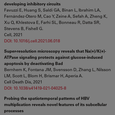
developing inhibitory circuits
Favuzzi E, Huang S, Saldi GA, Binan L, Ibrahim LA,
Fernández-Otero M, Cao Y, Zeine A, Sefah A, Zheng K,
Xu Q, Khlestova E, Farhi SL, Bonneau R, Datta SR,
Stevens B, Fishell G.
Cell, 2021
DOI: 10.1016/j.cell.2021.06.018
Super-resolution microscopy reveals that Na(+)/K(+)-
ATPase signaling protects against glucose-induced
apoptosis by deactivating Bad
Bernhem K, Fontana JM, Svensson D, Zhang L, Nilsson
LM, Scott L, Blom H, Brismar H, Aperia A.
Cell Death Dis, 2021
DOI: 10.1038/s41419-021-04025-8
Probing the spatiotemporal patterns of HBV
multiplication reveals novel features of its subcellular
processes