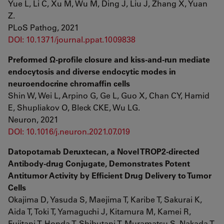
Yue L, Li C, Xu M, Wu M, Ding J, Liu J, Zhang X, Yuan
Z.
PLoS Pathog, 2021
DOI: 10.1371/journal.ppat.1009838
Preformed Ω-profile closure and kiss-and-run mediate
endocytosis and diverse endocytic modes in
neuroendocrine chromaffin cells
Shin W, Wei L, Arpino G, Ge L, Guo X, Chan CY, Hamid
E, Shupliakov O, Bleck CKE, Wu LG.
Neuron, 2021
DOI: 10.1016/j.neuron.2021.07.019
Datopotamab Deruxtecan, a Novel TROP2-directed
Antibody-drug Conjugate, Demonstrates Potent
Antitumor Activity by Efficient Drug Delivery to Tumor
Cells
Okajima D, Yasuda S, Maejima T, Karibe T, Sakurai K,
Aida T, Toki T, Yamaguchi J, Kitamura M, Kamei R,
Fujitani T, Honda T, Shibutani T, Muramatsu S, Nakada T,