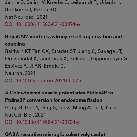
Jähne S, Salimi V, Koerbs C, Leibrandt R, Urlaub H,
Schikorski T, Rizzoli SO.
Nat Neurosci, 2021
DOI: 10.1038/s41593-021-00874-w
HepaCAM controls astrocyte self-organization and
coupling
Baldwin KT, Tan CX, Strader ST, Jiang C, Savage JT,
Elorza-Vidal X, Contreras X, Rülicke T, Hippenmeyer S,
Estévez R, Ji RR, Eroglu C.
Neuron, 2021
DOI: 10.1016/j.neuron.2021.05.025
A Golgi-derived vesicle potentiates PtdIns4P to
PtdIns3P conversion for endosome fission
Gong B, Guo Y, Ding S, Liu X, Meng A, Li D, Jia S.
Nat Cell Biol, 2021
DOI: 10.1038/s41556-021-00704-y
GABA-receptive microglia selectively sculpt