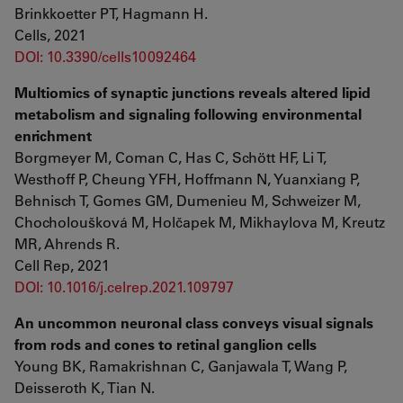
Brinkkoetter PT, Hagmann H.
Cells, 2021
DOI: 10.3390/cells10092464
Multiomics of synaptic junctions reveals altered lipid
metabolism and signaling following environmental
enrichment
Borgmeyer M, Coman C, Has C, Schött HF, Li T,
Westhoff P, Cheung YFH, Hoffmann N, Yuanxiang P,
Behnisch T, Gomes GM, Dumenieu M, Schweizer M,
Chocholoušková M, Holčapek M, Mikhaylova M, Kreutz
MR, Ahrends R.
Cell Rep, 2021
DOI: 10.1016/j.celrep.2021.109797
An uncommon neuronal class conveys visual signals
from rods and cones to retinal ganglion cells
Young BK, Ramakrishnan C, Ganjawala T, Wang P,
Deisseroth K, Tian N.