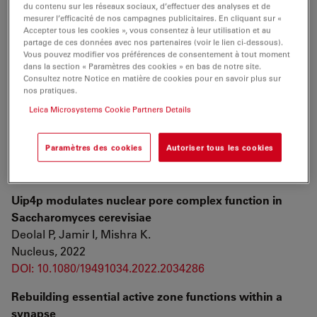
Bauer A, Kah D, Meier-Menches SM, Wiche G, Fabry B,
du contenu sur les réseaux sociaux, d’effectuer des analyses et de
mesurer l’efficacité de nos campagnes publicitaires. En cliquant sur «
Gregor M.
Accepter tous les cookies », vous consentez à leur utilisation et au
J Cell Biol, 2022
partage de ces données avec nos partenaires (voir le lien ci-dessous).
Vous pouvez modifier vos préférences de consentement à tout moment
DOI: 10.1083/jcb.202105146
dans la section « Paramètres des cookies » en bas de notre site.
Consultez notre Notice en matière de cookies pour en savoir plus sur
Mitochondrial fusion regulates proliferation and
nos pratiques.
differentiation in the type II neuroblast lineage in
Leica Microsystems Cookie Partners Details
Drosophila
Dubal D, Moghe P, Verma RK, Uttekar B, Rikhy R.
Paramètres des cookies
Autoriser tous les cookies
PLoS Genet, 2022
DOI: 10.1371/journal.pgen.1010055
Uip4p modulates nuclear pore complex function in
Saccharomyces cerevisiae
Deolal P, Jamir I, Mishra K.
Nucleus, 2022
DOI: 10.1080/19491034.2022.2034286
Rebuilding essential active zone functions within a
synapse