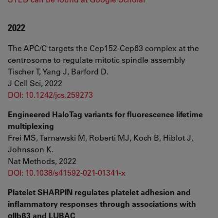
2022
The APC/C targets the Cep152-Cep63 complex at the
centrosome to regulate mitotic spindle assembly
Tischer T, Yang J, Barford D.
J Cell Sci, 2022
DOI: 10.1242/jcs.259273
Engineered HaloTag variants for fluorescence lifetime
multiplexing
Frei MS, Tarnawski M, Roberti MJ, Koch B, Hiblot J,
Johnsson K.
Nat Methods, 2022
DOI: 10.1038/s41592-021-01341-x
Platelet SHARPIN regulates platelet adhesion and
inflammatory responses through associations with
αIIbβ3 and LUBAC