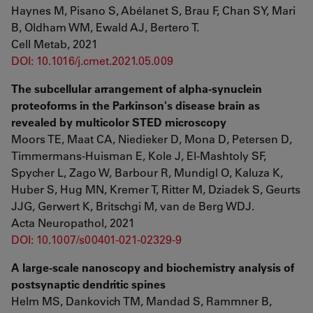
Haynes M, Pisano S, Abélanet S, Brau F, Chan SY, Mari
B, Oldham WM, Ewald AJ, Bertero T.
Cell Metab, 2021
DOI: 10.1016/j.cmet.2021.05.009
The subcellular arrangement of alpha-synuclein
proteoforms in the Parkinson's disease brain as
revealed by multicolor STED microscopy
Moors TE, Maat CA, Niedieker D, Mona D, Petersen D,
Timmermans-Huisman E, Kole J, El-Mashtoly SF,
Spycher L, Zago W, Barbour R, Mundigl O, Kaluza K,
Huber S, Hug MN, Kremer T, Ritter M, Dziadek S, Geurts
JJG, Gerwert K, Britschgi M, van de Berg WDJ.
Acta Neuropathol, 2021
DOI: 10.1007/s00401-021-02329-9
A large-scale nanoscopy and biochemistry analysis of
postsynaptic dendritic spines
Helm MS, Dankovich TM, Mandad S, Rammner B,