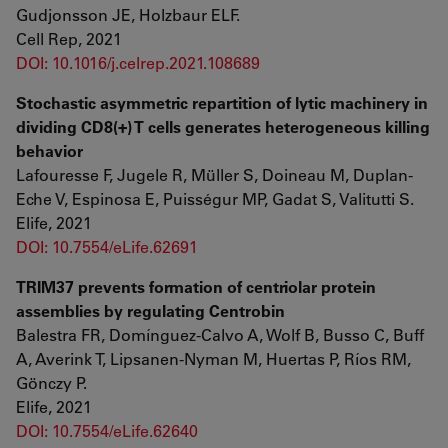
Gudjonsson JE, Holzbaur ELF.
Cell Rep, 2021
DOI: 10.1016/j.celrep.2021.108689
Stochastic asymmetric repartition of lytic machinery in
dividing CD8(+) T cells generates heterogeneous killing
behavior
Lafouresse F, Jugele R, Müller S, Doineau M, Duplan-
Eche V, Espinosa E, Puisségur MP, Gadat S, Valitutti S.
Elife, 2021
DOI: 10.7554/eLife.62691
TRIM37 prevents formation of centriolar protein
assemblies by regulating Centrobin
Balestra FR, Domínguez-Calvo A, Wolf B, Busso C, Buff
A, Averink T, Lipsanen-Nyman M, Huertas P, Ríos RM,
Gönczy P.
Elife, 2021
DOI: 10.7554/eLife.62640