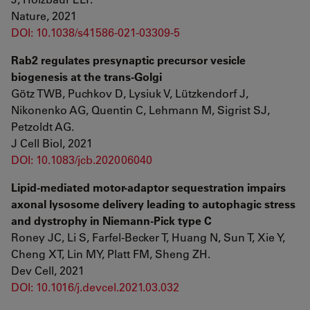
Nature, 2021
DOI: 10.1038/s41586-021-03309-5
Rab2 regulates presynaptic precursor vesicle
biogenesis at the trans-Golgi
Götz TWB, Puchkov D, Lysiuk V, Lützkendorf J,
Nikonenko AG, Quentin C, Lehmann M, Sigrist SJ,
Petzoldt AG.
J Cell Biol, 2021
DOI: 10.1083/jcb.202006040
Lipid-mediated motor-adaptor sequestration impairs
axonal lysosome delivery leading to autophagic stress
and dystrophy in Niemann-Pick type C
Roney JC, Li S, Farfel-Becker T, Huang N, Sun T, Xie Y,
Cheng XT, Lin MY, Platt FM, Sheng ZH.
Dev Cell, 2021
DOI: 10.1016/j.devcel.2021.03.032