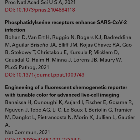
Proc Natl Acad Sci U S A, 2021
DOI: 10.1073/pnas.2104884118
Phosphatidylserine receptors enhance SARS-CoV-2
infection
Bohan D, Van Ert H, Ruggio N, Rogers KJ, Badreddine
M, Aguilar Briseño JA, Elliff JM, Rojas Chavez RA, Gao
B, Stokowy T, Christakou E, Kursula P, Micklem D,
Gausdal G, Haim H, Minna J, Lorens JB, Maury W.
PLoS Pathog, 2021
DOI: 10.1371/journal.ppat.1009743
Engineering of a fluorescent chemogenetic reporter
with tunable color for advanced live-cell imaging
Benaissa H, Ounoughi K, Aujard I, Fischer E, Goïame R,
Nguyen J, Tebo AG, Li C, Le Saux T, Bertolin G, Tramier
M, Danglot L, Pietrancosta N, Morin X, Jullien L, Gautier
A.
Nat Commun, 2021
DOI: 10.1038/s41467-021-27334-0