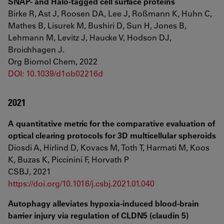
SNAP- and Halo-tagged cell surface proteins
Birke R, Ast J, Roosen DA, Lee J, Roßmann K, Huhn C,
Mathes B, Lisurek M, Bushiri D, Sun H, Jones B,
Lehmann M, Levitz J, Haucke V, Hodson DJ,
Broichhagen J.
Org Biomol Chem, 2022
DOI: 10.1039/d1ob02216d
2021
A quantitative metric for the comparative evaluation of
optical clearing protocols for 3D multicellular spheroids
Diosdi A, Hirlind D, Kovacs M, Toth T, Harmati M, Koos
K, Buzas K, Piccinini F, Horvath P
CSBJ, 2021
https://doi.org/10.1016/j.csbj.2021.01.040
Autophagy alleviates hypoxia-induced blood-brain
barrier injury via regulation of CLDN5 (claudin 5)