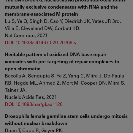
mutually exclusive condensates with RNA and the
membrane-associated M protein
Lu S, Ye Q, Singh D, Cao Y, Diedrich JK, Yates JR 3rd,
Villa E, Cleveland DW, Corbett KD.
Nat Commun, 2021
DOI: 10.1038/s41467-020-20768-y
Heritable pattern of oxidized DNA base repair
coincides with pre-targeting of repair complexes to
open chromatin
Bacolla A, Sengupta S, Ye Z, Yang C, Mitra J, De-Paula
RB, Hegde ML, Ahmed Z, Mort M, Cooper DN, Mitra S,
Tainer JA.
Nucleic Acids Res, 2021
DOI: 10.1093/nar/gkaa1120
Drosophila female germline stem cells undergo mitosis
without nuclear breakdown
Duan T, Cupp R, Geyer PK.