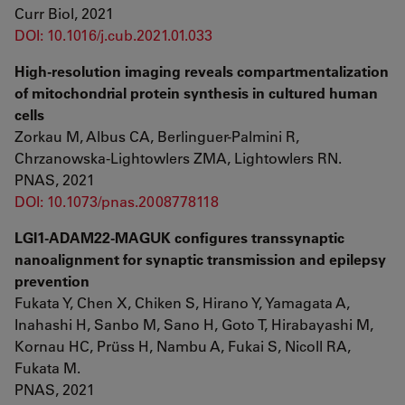
Curr Biol, 2021
DOI: 10.1016/j.cub.2021.01.033
High-resolution imaging reveals compartmentalization
of mitochondrial protein synthesis in cultured human
cells
Zorkau M, Albus CA, Berlinguer-Palmini R,
Chrzanowska-Lightowlers ZMA, Lightowlers RN.
PNAS, 2021
DOI: 10.1073/pnas.2008778118
LGI1-ADAM22-MAGUK configures transsynaptic
nanoalignment for synaptic transmission and epilepsy
prevention
Fukata Y, Chen X, Chiken S, Hirano Y, Yamagata A,
Inahashi H, Sanbo M, Sano H, Goto T, Hirabayashi M,
Kornau HC, Prüss H, Nambu A, Fukai S, Nicoll RA,
Fukata M.
PNAS, 2021