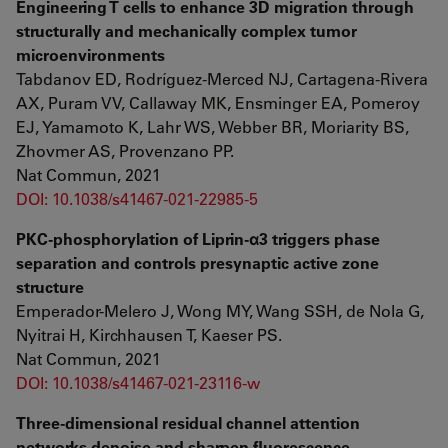
Engineering T cells to enhance 3D migration through
structurally and mechanically complex tumor
microenvironments
Tabdanov ED, Rodríguez-Merced NJ, Cartagena-Rivera
AX, Puram VV, Callaway MK, Ensminger EA, Pomeroy
EJ, Yamamoto K, Lahr WS, Webber BR, Moriarity BS,
Zhovmer AS, Provenzano PP.
Nat Commun, 2021
DOI: 10.1038/s41467-021-22985-5
PKC-phosphorylation of Liprin-α3 triggers phase
separation and controls presynaptic active zone
structure
Emperador-Melero J, Wong MY, Wang SSH, de Nola G,
Nyitrai H, Kirchhausen T, Kaeser PS.
Nat Commun, 2021
DOI: 10.1038/s41467-021-23116-w
Three-dimensional residual channel attention
networks denoise and sharpen fluorescence