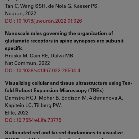
Tan C, Wang SSH, de Nola G, Kaeser PS.
Neuron, 2022
DOI: 10.1016/j.neuron.2022.01.026
Nanoscale rules governing the organization of
glutamate receptors in spine synapses are subunit
specific
Hruska M, Cain RE, Dalva MB.
Nat Commun, 2022
DOI: 10.1038/s41467-022-28504-4
Visualizing cellular and tissue ultrastructure using Ten-
fold Robust Expansion Microscopy (TREx)
Damstra HGJ, Mohar B, Eddison M, Akhmanova A,
Kapitein LC, Tillberg PW.
Elife, 2022
DOI: 10.7554/eLife.73775
Sulfonated red and far-red rhodamines to visualize