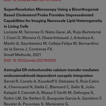
Super-Resolution Microscopy Using a Bioorthogonal-
Based Cholesterol Probe Provides Unprecedented
Capabilities for Imaging Nanoscale Lipid Heterogeneity
in Living Cells
Lorizate M, Terrones O, Nieto-Garai JA, Rojo-Bartolomé
I, Ciceri D, Morana O, Olazar-Intxausti J, Arboleya A,
Martin A, Szynkiewicz M, Calleja-Felipe M, Bernardino
de la Serna J, Contreras FX.
Small Methods, 2021
DOI: 10.1002/smtd.202100430
Astroglial ER-mitochondria calcium transfer mediates
endocannabinoid-dependent synaptic integration
Serrat R, Covelo A, Kouskoff V, Delcasso S, Ruiz-Calvo
A, Chenouard N, Stella C, Blancard C, Salin B, Julio-
Kalajzić F, Cannich A, Massa F, Varilh M, Deforges S,
Robin LM, De Stefani D, Busquets-Garcia A, Gambino F,
Beyeler A, Pouvreau S, Marsicano G.