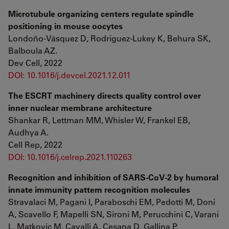
Microtubule organizing centers regulate spindle
positioning in mouse oocytes
Londoño-Vásquez D, Rodriguez-Lukey K, Behura SK,
Balboula AZ.
Dev Cell, 2022
DOI: 10.1016/j.devcel.2021.12.011
The ESCRT machinery directs quality control over
inner nuclear membrane architecture
Shankar R, Lettman MM, Whisler W, Frankel EB,
Audhya A.
Cell Rep, 2022
DOI: 10.1016/j.celrep.2021.110263
Recognition and inhibition of SARS-CoV-2 by humoral
innate immunity pattern recognition molecules
Stravalaci M, Pagani I, Paraboschi EM, Pedotti M, Doni
A, Scavello F, Mapelli SN, Sironi M, Perucchini C, Varani
L, Matkovic M, Cavalli A, Cesana D, Gallina P,