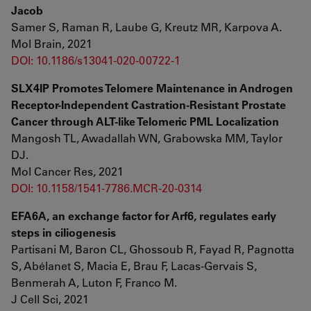
Jacob
Samer S, Raman R, Laube G, Kreutz MR, Karpova A.
Mol Brain, 2021
DOI: 10.1186/s13041-020-00722-1
SLX4IP Promotes Telomere Maintenance in Androgen
Receptor-Independent Castration-Resistant Prostate
Cancer through ALT-like Telomeric PML Localization
Mangosh TL, Awadallah WN, Grabowska MM, Taylor
DJ.
Mol Cancer Res, 2021
DOI: 10.1158/1541-7786.MCR-20-0314
EFA6A, an exchange factor for Arf6, regulates early
steps in ciliogenesis
Partisani M, Baron CL, Ghossoub R, Fayad R, Pagnotta
S, Abélanet S, Macia E, Brau F, Lacas-Gervais S,
Benmerah A, Luton F, Franco M.
J Cell Sci, 2021