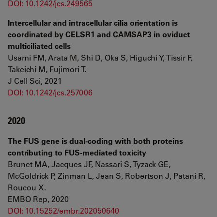
DOI: 10.1242/jcs.249565
Intercellular and intracellular cilia orientation is
coordinated by CELSR1 and CAMSAP3 in oviduct
multiciliated cells
Usami FM, Arata M, Shi D, Oka S, Higuchi Y, Tissir F,
Takeichi M, Fujimori T.
J Cell Sci, 2021
DOI: 10.1242/jcs.257006
2020
The FUS gene is dual-coding with both proteins
contributing to FUS-mediated toxicity
Brunet MA, Jacques JF, Nassari S, Tyzack GE,
McGoldrick P, Zinman L, Jean S, Robertson J, Patani R,
Roucou X.
EMBO Rep, 2020
DOI: 10.15252/embr.202050640