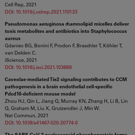
Cell Rep, 2021
DOI: 10.1016/j.celrep.2021.110133
Pseudomonas aeruginosa rhamnolipid micelles deliver
toxic metabolites and antibiotics into Staphylococcus
aureus
Gdaniec BG, Bonini F, Prodon F, Braschler T, Köhler T,
van Delden C.
iScience, 2021
DOI: 10.1016/j.isci.2021.103669
Caveolae-mediated Tie2 signaling contributes to CCM
pathogenesis in a brain endothelial cell-specific
Pdcd10-deficient mouse model
Zhou HJ, Qin L, Jiang Q, Murray KN, Zhang H, Li B, Lin
Q, Graham M, Liu X, Grutzendler J, Min W.
Nat Commun, 2021
DOI: 10.1038/s41467-020-20774-0
The SARS-CoV-2 nucleocapsid phosphoprotein forms