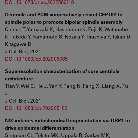
DOI: 10.1073/pnas.2022580118
Centriole and PCM cooperatively recruit CEP192 to
spindle poles to promote bipolar spindle assembly
Chinen T, Yamazaki K, Hashimoto K, Fujii K, Watanabe
K, Takeda Y, Yamamoto S, Nozaki Y, Tsuchiya Y, Takao D,
Kitagawa D.
J Cell Biol, 2021
DOI: 10.1083/jcb.202006085
Superresolution characterization of core centriole
architecture
Tian Y, Wei C, He J, Yan Y, Pang N, Fang X, Liang X, Fu
J.
J Cell Biol, 2021
DOI: 10.1083/jcb.202005103
NIX initiates mitochondrial fragmentation via DRP1 to
drive epidermal differentiation
Simpson CL, Tokito MK, Uppala R, Sarkar MK,