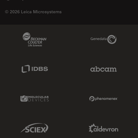
© 2026 Leica Microsystems
Beckman Coulter Link
Genedata Link
IDBS Link
Abcam Limited
Molecular Devices Link
Phenomenex L
Sciex Link
Aldevron Link