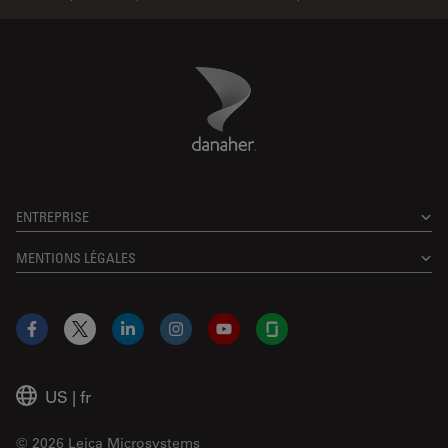
Danaher Logo
Footer
ENTREPRISE
MENTIONS LÉGALES
Facebook
X
LinkedIn
Instagram
YouTube
Glassdoor
US
|
fr
© 2026 Leica Microsystems