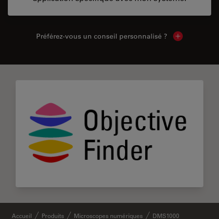
Préférez-vous un conseil personnalisé ?
Show local c
Accueil
Produits
Microscopes numériques
DMS1000