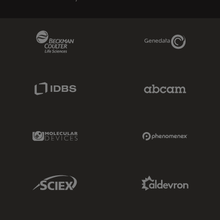
Beckman Coulter Link
Genedata Link
IDBS Link
Abcam Limited
Molecular Devices Link
Phenomenex L
Sciex Link
Aldevron Link