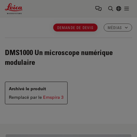
Leica Microsystems Logo
Togg
Saisir un t
DEMANDE DE DEVIS
MÉDIAS
DMS1000
Un microscope numérique
modulaire
Archivé le produit
Remplacé par le
Emspira 3