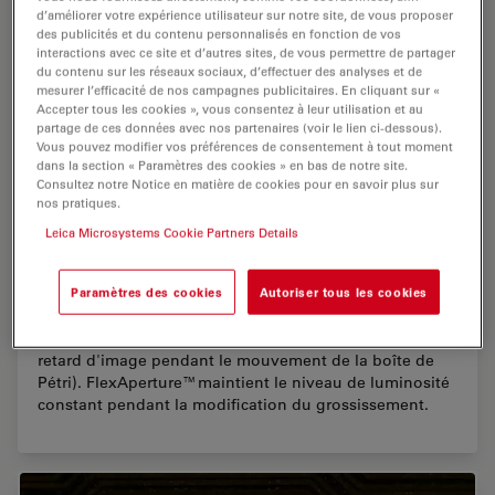
d’améliorer votre expérience utilisateur sur notre site, de vous proposer
des publicités et du contenu personnalisés en fonction de vos
interactions avec ce site et d’autres sites, de vous permettre de partager
du contenu sur les réseaux sociaux, d’effectuer des analyses et de
mesurer l’efficacité de nos campagnes publicitaires. En cliquant sur «
Accepter tous les cookies », vous consentez à leur utilisation et au
partage de ces données avec nos partenaires (voir le lien ci-dessous).
Vous pouvez modifier vos préférences de consentement à tout moment
dans la section « Paramètres des cookies » en bas de notre site.
Consultez notre Notice en matière de cookies pour en savoir plus sur
nos pratiques.
Leica Microsystems Cookie Partners Details
C.elegans
Paramètres des cookies
Autoriser tous les cookies
Acquis à l'aide d'un socle de diascopie Leica TL3000 ST
Le débit élevé d'images de la caméra est visible (aucun
retard d'image pendant le mouvement de la boîte de
Pétri). FlexAperture™maintient le niveau de luminosité
constant pendant la modification du grossissement.