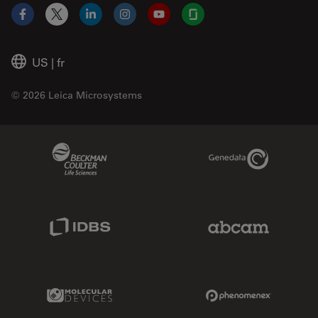
Facebook
X
LinkedIn
Instagram
YouTube
Glassdoor
US
|
fr
© 2026 Leica Microsystems
Beckman Coulter Link
Genedata Link
IDBS Link
Abcam Limited
Molecular Devices Link
Phenomenex L