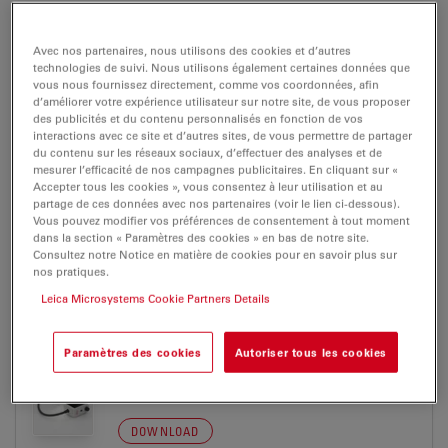
Avec nos partenaires, nous utilisons des cookies et d’autres
BROCHURE OR FLYER
technologies de suivi. Nous utilisons également certaines données que
vous nous fournissez directement, comme vos coordonnées, afin
d’améliorer votre expérience utilisateur sur notre site, de vous proposer
Leica KL300LED Brochure DE
des publicités et du contenu personnalisés en fonction de vos
interactions avec ce site et d’autres sites, de vous permettre de partager
Jul 27, 2026
PDF, 4 MB
du contenu sur les réseaux sociaux, d’effectuer des analyses et de
mesurer l’efficacité de nos campagnes publicitaires. En cliquant sur «
DOWNLOAD
Accepter tous les cookies », vous consentez à leur utilisation et au
partage de ces données avec nos partenaires (voir le lien ci-dessous).
Vous pouvez modifier vos préférences de consentement à tout moment
Leica KL300LED Brochure EN
dans la section « Paramètres des cookies » en bas de notre site.
Consultez notre Notice en matière de cookies pour en savoir plus sur
Jul 27, 2026
PDF, 4 MB
nos pratiques.
Leica Microsystems Cookie Partners Details
DOWNLOAD
Paramètres des cookies
Autoriser tous les cookies
Leica KL300LED Brochure ES
Jul 27, 2026
PDF, 4 MB
DOWNLOAD