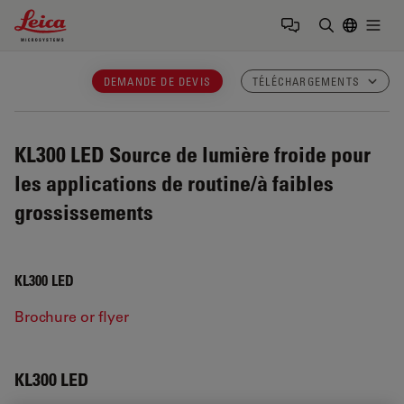
Leica Microsystems Logo
Togg
Saisir un t
DEMANDE DE DEVIS
TÉLÉCHARGEMENTS
KL300 LED
Source de lumière froide pour
les applications de routine/à faibles
grossissements
KL300 LED
Brochure or flyer
KL300 LED