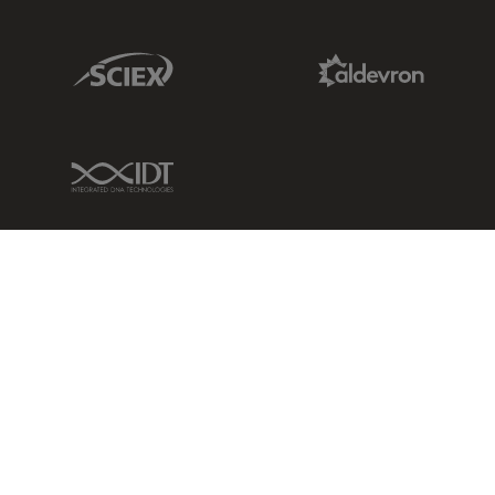
Sciex Link
Aldevron Link
IDT Link