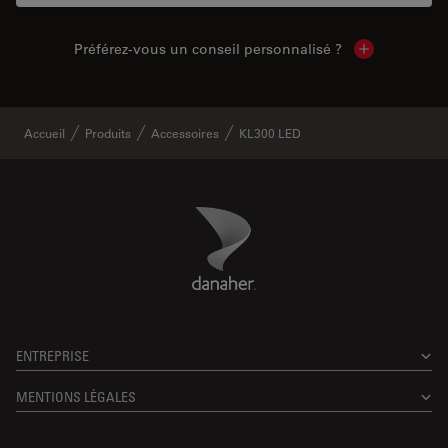
Préférez-vous un conseil personnalisé ?
Show local c
Accueil
Produits
Accessoires
KL300 LED
Danaher Logo
Footer
ENTREPRISE
MENTIONS LÉGALES