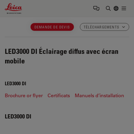
Leica Microsystems Logo
Togg
Saisir un t
DEMANDE DE DEVIS
TÉLÉCHARGEMENTS
LED3000 DI
Éclairage diffus avec écran
mobile
LED3000 DI
Brochure or flyer
Certificats
Manuels d’installation
LED3000 DI