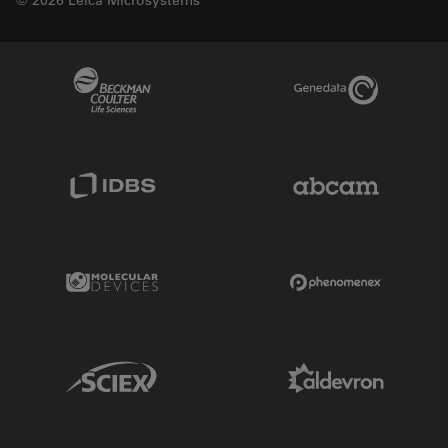
© 2026 Leica Microsystems
Beckman Coulter Link
Genedata Link
IDBS Link
Abcam Limited
Molecular Devices Link
Phenomenex L
Sciex Link
Aldevron Link