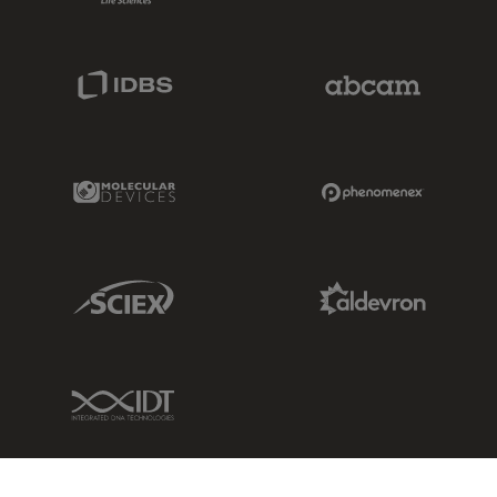
IDBS Link
Abcam Limited
Molecular Devices Link
Phenomenex L
Sciex Link
Aldevron Link
IDT Link