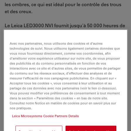
les ombres, ce qui est idéal pour le contrôle des trous
et des creux.
Le Leica LED3000 NVI fournit jusqu'à 50 000 heures de
lumière de qualité semblable à celle du jour et un
rendu fidèle des couleurs de l'échantillon à tous les
Avec nos partenaires, nous utilisons des cookies et d’autres
niveaux de luminosité, sans nécessité de balance
technologies de suivi. Nous utilisons également certaines données que
supplémentaire des blancs de votre caméra
vous nous fournissez directement, comme vos coordonnées, afin
d’améliorer votre expérience utilisateur sur notre site, de vous proposer
microscopique numérique.
des publicités et du contenu personnalisés en fonction de vos
interactions avec ce site et d’autres sites, de vous permettre de partager
du contenu sur les réseaux sociaux, d’effectuer des analyses et de
mesurer l’efficacité de nos campagnes publicitaires. En cliquant sur «
Accepter tous les cookies », vous consentez à leur utilisation et au
partage de ces données avec nos partenaires (voir le lien ci-dessous).
Vous pouvez modifier vos préférences de consentement à tout moment
dans la section « Paramètres des cookies » en bas de notre site.
Consultez notre Notice en matière de cookies pour en savoir plus sur
nos pratiques.
Leica Microsystems Cookie Partners Details