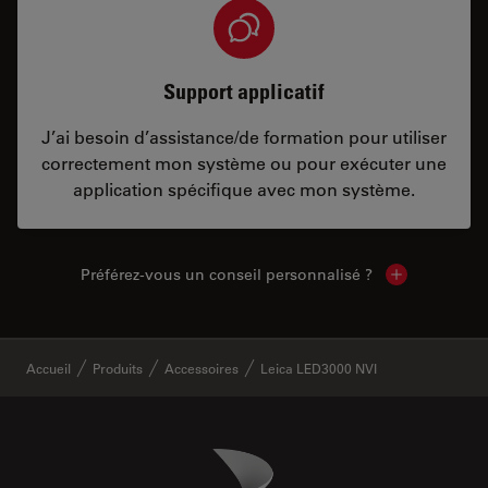
Support applicatif
J’ai besoin d’assistance/de formation pour utiliser
correctement mon système ou pour exécuter une
application spécifique avec mon système.
Préférez-vous un conseil personnalisé ?
Show local c
✕
Accueil
Produits
Accessoires
Leica LED3000 NVI
Danaher Logo
Footer