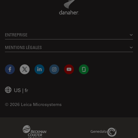
ENTREPRISE
MENTIONS LÉGALES
Facebook
X
LinkedIn
Instagram
YouTube
Glassdoor
US
|
fr
© 2026 Leica Microsystems
Beckman Coulter Link
Genedata Link