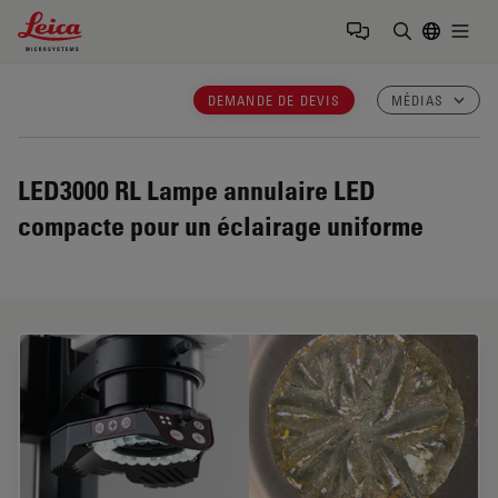
Leica Microsystems Logo
Togg
Saisir un t
DEMANDE DE DEVIS
MÉDIAS
LED3000 RL
Lampe annulaire LED
compacte pour un éclairage uniforme