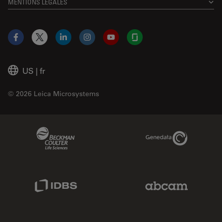
MENTIONS LÉGALES
Facebook
X
LinkedIn
Instagram
YouTube
Glassdoor
US
|
fr
© 2026 Leica Microsystems
Beckman Coulter Link
Genedata Link
IDBS Link
Abcam Limited