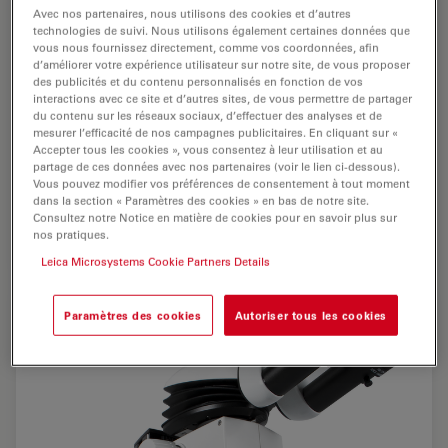
Avec nos partenaires, nous utilisons des cookies et d’autres
technologies de suivi. Nous utilisons également certaines données que
vous nous fournissez directement, comme vos coordonnées, afin
d’améliorer votre expérience utilisateur sur notre site, de vous proposer
des publicités et du contenu personnalisés en fonction de vos
interactions avec ce site et d’autres sites, de vous permettre de partager
du contenu sur les réseaux sociaux, d’effectuer des analyses et de
mesurer l’efficacité de nos campagnes publicitaires. En cliquant sur «
Accepter tous les cookies », vous consentez à leur utilisation et au
L'option sélectionnable des quarts de cercle du
partage de ces données avec nos partenaires (voir le lien ci-dessous).
LED5000 RL procure un contraste optimal. L'impression
Vous pouvez modifier vos préférences de consentement à tout moment
3D est augmentée et chaque segment restitue des
dans la section « Paramètres des cookies » en bas de notre site.
Consultez notre Notice en matière de cookies pour en savoir plus sur
résultats différents.
nos pratiques.
Leica Microsystems Cookie Partners Details
Paramètres des cookies
Autoriser tous les cookies