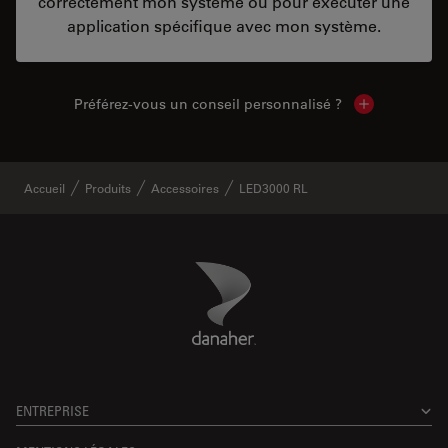
correctement mon système ou pour exécuter une
application spécifique avec mon système.
Préférez-vous un conseil personnalisé ?
Show local c
Accueil
Produits
Accessoires
LED3000 RL
Danaher Logo
Footer
ENTREPRISE