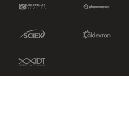
Molecular Devices Link
Phenomenex L
Sciex Link
Aldevron Link
IDT Link