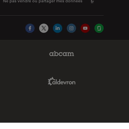
Ne pas vendre ou partager mes données
fr
Facebook
X
LinkedIn
Instagram
YouTube
Glassdoor
Abcam Limited Link
Aldevron Link