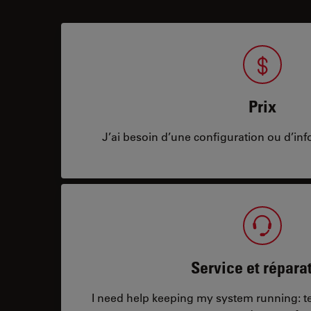
Prix
J’ai besoin d’une configuration ou d’info
Service et répara
I need help keeping my system running: tec