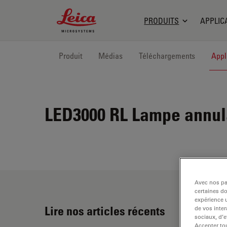
Leica Microsystems Logo
PRODUITS
APPLIC
Produit
Médias
Téléchargements
Appl
LED3000 RL
Lampe annula
Avec nos par
certaines d
expérience u
Lire nos articles récents
de vos inter
sociaux, d’e
Accepter tou