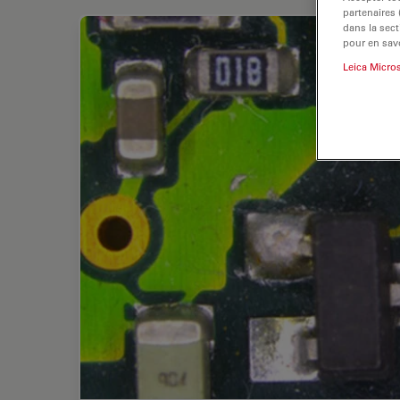
partenaires
dans la sect
pour en savo
Leica Micro