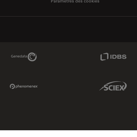
Paramètres des cookies
Genedata Link
IDBS Link
Phenomenex Link
Sciex Link