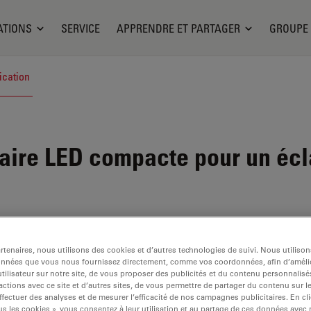
ATIONS
SERVICE
APPRENDRE ET PARTAGER
GROUPE
ication
ire LED compacte pour un écl
tenaires, nous utilisons des cookies et d’autres technologies de suivi. Nous utiliso
onnées que vous nous fournissez directement, comme vos coordonnées, afin d’amélio
tilisateur sur notre site, de vous proposer des publicités et du contenu personnalisé
actions avec ce site et d’autres sites, de vous permettre de partager du contenu sur l
ffectuer des analyses et de mesurer l’efficacité de nos campagnes publicitaires. En cl
s les cookies », vous consentez à leur utilisation et au partage de ces données avec