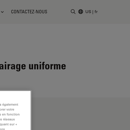
CONTACTEZ-NOUS
US
|
fr
Saisir un terme de recher
airage uniforme
ns également
rer votre
s en fonction
es réseaux
iquant sur «
 nos