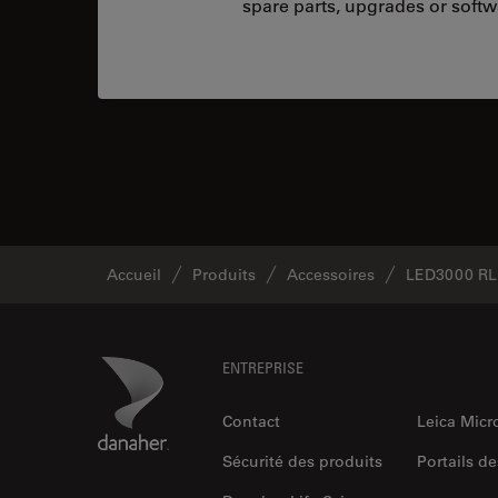
spare parts, upgrades or softw
Accueil
Produits
Accessoires
LED3000 RL
Footer
Danaher Logo
ENTREPRISE
Contact
Leica Mic
Sécurité des produits
Portails de