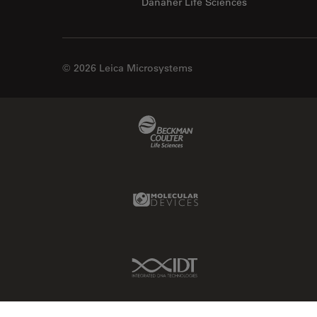
Danaher Life Sciences
© 2026 Leica Microsystems
Beckman Coulter Link
Molecular Devices Link
IDT Link