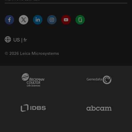
Facebook
X
LinkedIn
Instagram
YouTube
Glassdoor
US
|
fr
© 2026 Leica Microsystems
Beckman Coulter Link
Genedata Link
IDBS Link
Abcam Limited