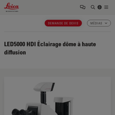
Leica Microsystems Logo
Togg
Saisir un t
DEMANDE DE DEVIS
MÉDIAS
LED5000 HDI
Éclairage dôme à haute
diffusion