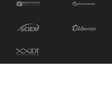
Molecular Devices Link
Phenomenex L
Sciex Link
Aldevron Link
IDT Link