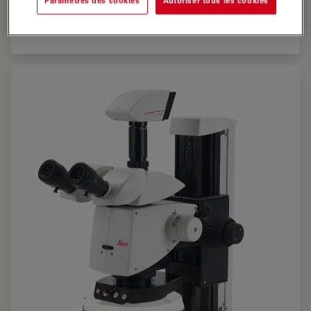
Paramètres des cookies
Autoriser tous les cookies
diffusion maximale lorsque le Leica FlexiDome™ est
fermé.