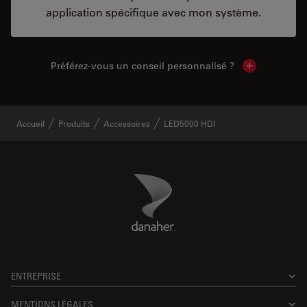
application spécifique avec mon système.
Préférez-vous un conseil personnalisé ?
Show local c
Accueil
Produits
Accessoires
LED5000 HDI
Danaher Logo
Footer
ENTREPRISE
MENTIONS LÉGALES