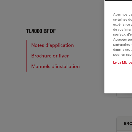
Avec nos par
certaines d
expérience u
de vos inter
TL40
TL4000 BFDF
sociaux, d’e
Accepter tou
Notes d’application
partenaires
dans la sect
pour en savo
Brochure or flyer
NOT
Leica Micro
Manuels d’installation
BRO