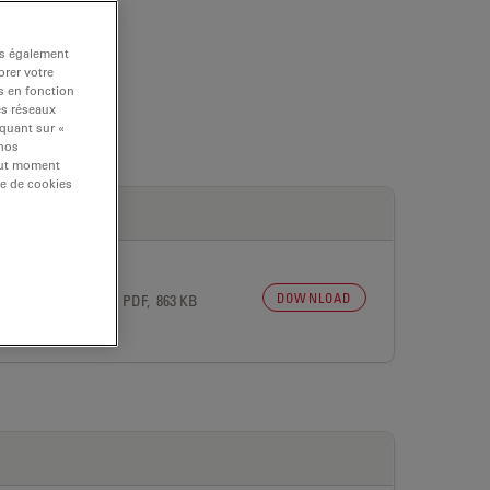
ns également
rer votre
s en fonction
es réseaux
iquant sur «
 nos
tout moment
re de cookies
DOWNLOAD
 27, 2026
PDF, 863 KB