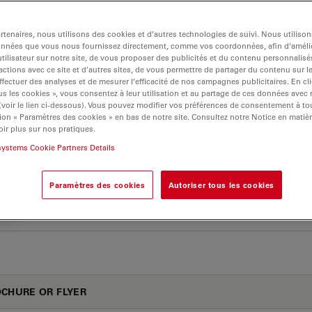
tenaires, nous utilisons des cookies et d’autres technologies de suivi. Nous utiliso
onnées que vous nous fournissez directement, comme vos coordonnées, afin d’amélio
tilisateur sur notre site, de vous proposer des publicités et du contenu personnalisé
actions avec ce site et d’autres sites, de vous permettre de partager du contenu sur l
00 BFDF
ffectuer des analyses et de mesurer l’efficacité de nos campagnes publicitaires. En cl
s les cookies », vous consentez à leur utilisation et au partage de ces données avec
 (voir le lien ci-dessous). Vous pouvez modifier vos préférences de consentement à 
ion « Paramètres des cookies » en bas de notre site. Consultez notre Notice en matiè
ir plus sur nos pratiques.
ES D’APPLICATION
systems Cookie Partners Details
Work More Efficiently In Developmental Biology
Paramètres des cookies
Autoriser tous les cookies
Jul
with Stereo And Confocal Microscopy C.Elegans
lowres JP
CHURE OR FLYER