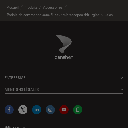
Accueil
Produits
Accessoires
Pédale de commande sans fil pour microscopes chirurgicaux Leica
Danaher Logo
Footer
ENTREPRISE
MENTIONS LÉGALES
Facebook
X
LinkedIn
Instagram
YouTube
Glassdoor