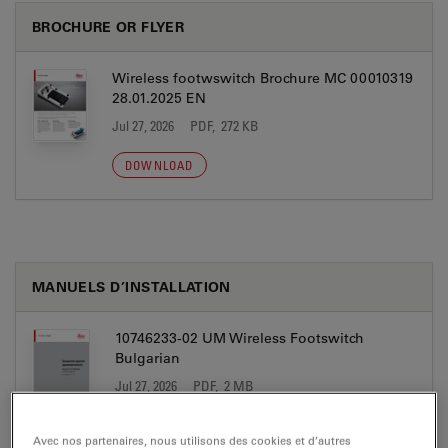
BROCHURE OR FLYER
Wireless footwswitch Brochure MC 00010319
28.01.2025 EN
Jul 27, 2026
PDF, 272 KB
DOWNLOAD
MANUELS D’INSTALLATION
10746233-02 UM Wireless Footswitch
Bulgarian
Jul 27, 2026
PDF, 2 MB
DOWNLOAD
Avec nos partenaires, nous utilisons des cookies et d’autres