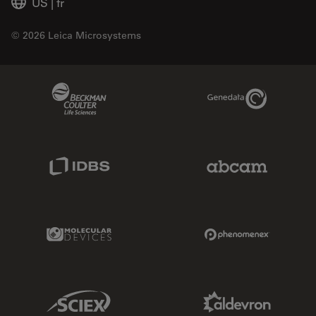
US
|
fr
© 2026 Leica Microsystems
Beckman Coulter Link
Genedata Link
IDBS Link
Abcam Limited
Molecular Devices Link
Phenomenex L
Sciex Link
Aldevron Link