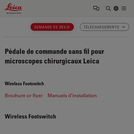
Leica Microsystems Logo
Togg
Saisir un t
DEMANDE DE DEVIS
TÉLÉCHARGEMENTS
Pédale de commande sans fil pour
microscopes chirurgicaux Leica
Wireless Footswitch
Brochure or flyer
Manuels d’installation
Wireless Footswitch