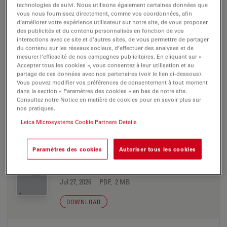
technologies de suivi. Nous utilisons également certaines données que
vous nous fournissez directement, comme vos coordonnées, afin
10746233-02 UM Wireless Footswitch
d’améliorer votre expérience utilisateur sur notre site, de vous proposer
Chinese
des publicités et du contenu personnalisés en fonction de vos
interactions avec ce site et d’autres sites, de vous permettre de partager
Jul 27, 2026
PDF, 2 MB
du contenu sur les réseaux sociaux, d’effectuer des analyses et de
mesurer l’efficacité de nos campagnes publicitaires. En cliquant sur «
DOWNLOAD
Accepter tous les cookies », vous consentez à leur utilisation et au
partage de ces données avec nos partenaires (voir le lien ci-dessous).
Vous pouvez modifier vos préférences de consentement à tout moment
dans la section « Paramètres des cookies » en bas de notre site.
10746233-02 UM Wireless Footswitch Czech
Consultez notre Notice en matière de cookies pour en savoir plus sur
Jul 27, 2026
PDF, 2 MB
nos pratiques.
Leica Microsystems Cookie Partners Details
DOWNLOAD
Paramètres des cookies
Autoriser tous les cookies
10746233-02 UM Wireless Footswitch
Danish
Jul 27, 2026
PDF, 2 MB
DOWNLOAD