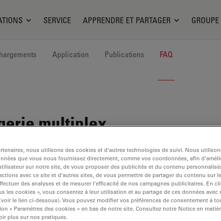
ATIONS
SERVICE
APPRENDRE ET PARTAGER
GROUPE
hargements
Application
Publications
FAQ
gerie multiplex
tenaires, nous utilisons des cookies et d’autres technologies de suivi. Nous utiliso
sus grâce au multiplexage ouvert.
onnées que vous nous fournissez directement, comme vos coordonnées, afin d’amélio
tilisateur sur notre site, de vous proposer des publicités et du contenu personnalisé
actions avec ce site et d’autres sites, de vous permettre de partager du contenu sur l
ffectuer des analyses et de mesurer l’efficacité de nos campagnes publicitaires. En cl
s les cookies », vous consentez à leur utilisation et au partage de ces données avec
 (voir le lien ci-dessous). Vous pouvez modifier vos préférences de consentement à 
ion « Paramètres des cookies » en bas de notre site. Consultez notre Notice en matiè
ir plus sur nos pratiques.