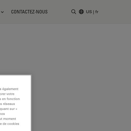
CONTACTEZ-NOUS
US
|
fr
Saisir un terme de recher
ns également
rer votre
s en fonction
es réseaux
iquant sur «
 nos
tout moment
re de cookies