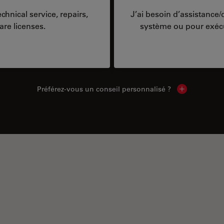
hnical service, repairs,
J’ai besoin d’assistance
are licenses.
système ou pour exécu
Préférez-vous un conseil personnalisé ?
Show local c