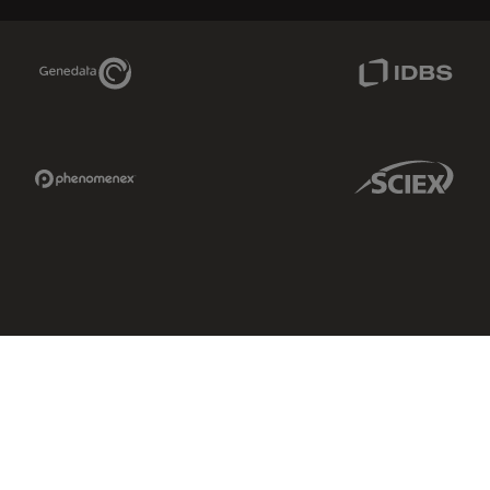
Genedata Link
IDBS Link
Phenomenex Link
Sciex Link