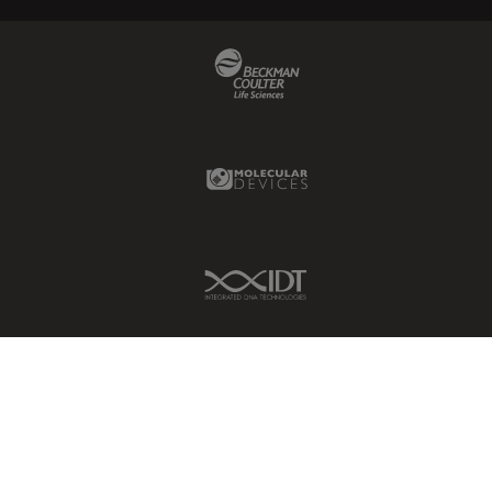
Beckman Coulter Link
Molecular Devices Link
IDT Link