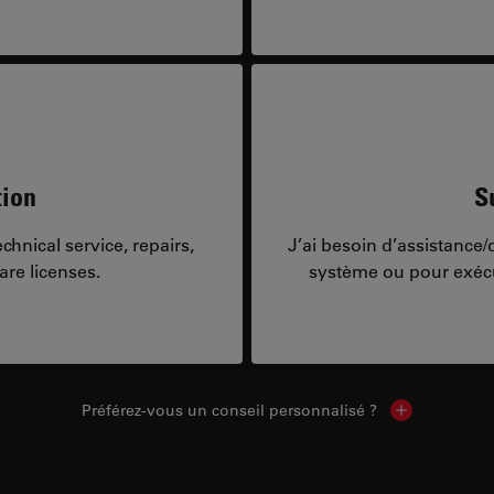
tion
S
hnical service, repairs,
J’ai besoin d’assistance
are licenses.
système ou pour exécu
Préférez-vous un conseil personnalisé ?
Show local c