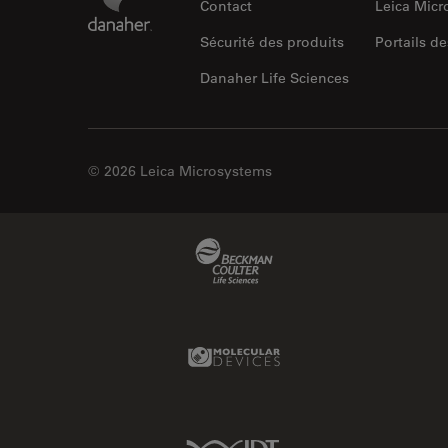
Contact
Leica Mic
Sécurité des produits
Portails de
Danaher Life Sciences
© 2026 Leica Microsystems
Beckman Coulter Link
Molecular Devices Link
IDT Link