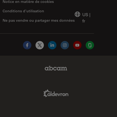
Notice en matière de cookies
Conditions d’utilisation
US
|
Ne pas vendre ou partager mes données
fr
Facebook
X
LinkedIn
Instagram
YouTube
Glassdoor
Abcam Limited Link
Aldevron Link