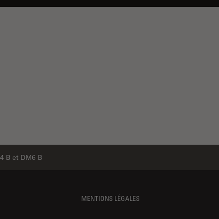
4 B et DM6 B
MENTIONS LÉGALES