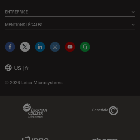
ENTREPRISE
MENTIONS LÉGALES
Facebook
X
LinkedIn
Instagram
YouTube
Glassdoor
US
|
fr
© 2026 Leica Microsystems
Beckman Coulter Link
Genedata Link
IDBS Link
Abcam Limited