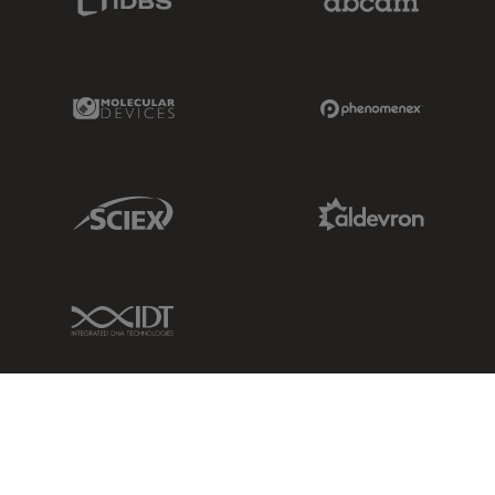
Molecular Devices Link
Phenomenex L
Sciex Link
Aldevron Link
IDT Link