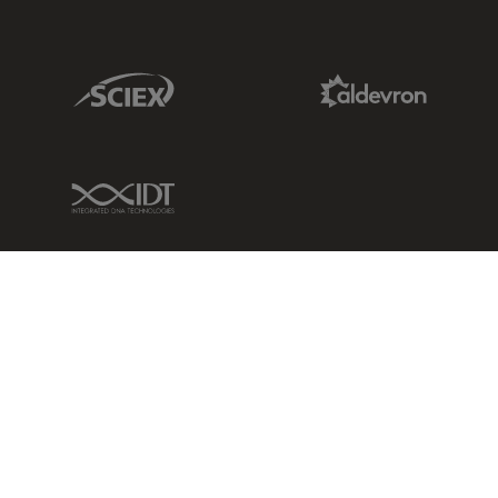
Sciex Link
Aldevron Link
IDT Link