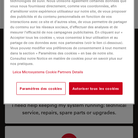
technologies de suivi. Nous utilisons également certaines données que
répondre à vos besoins.
vous nous fournissez directement, comme vos coordonnées, afin
d’améliorer votre expérience utilisateur sur notre site, de vous proposer
des publicités et du contenu personnalisés en fonction de vos
interactions avec ce site et d’autres sites, de vous permettre de partager
du contenu sur les réseaux sociaux, d’effectuer des analyses et de
mesurer l’efficacité de nos campagnes publicitaires. En cliquant sur «
Accepter tous les cookies », vous consentez à leur utilisation et au
Comment pouvons-nous vous aider ?
partage de ces données avec nos partenaires (voir le lien ci-dessous).
Vous pouvez modifier vos préférences de consentement à tout moment
dans la section « Paramètres des cookies » en bas de notre site.
Consultez notre Notice en matière de cookies pour en savoir plus sur
nos pratiques.
Leica Microsystems Cookie Partners Details
Paramètres des cookies
Autoriser tous les cookies
Service & Repair
I need help keeping my system running: technical
service, repairs, spare parts or upgrades.