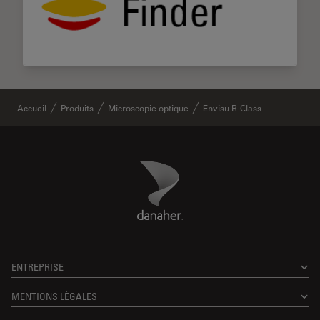
Accueil
Produits
Microscopie optique
Envisu R-Class
Danaher Logo
Footer
ENTREPRISE
MENTIONS LÉGALES