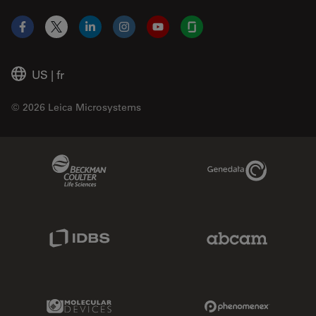
Facebook
X
LinkedIn
Instagram
YouTube
Glassdoor
US
|
fr
© 2026 Leica Microsystems
Beckman Coulter Link
Genedata Link
IDBS Link
Abcam Limited
Molecular Devices Link
Phenomenex L