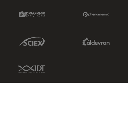
Molecular Devices Link
Phenomenex L
Sciex Link
Aldevron Link
IDT Link