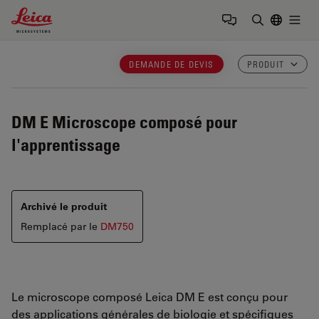
Leica Microsystems Logo
Togg
Saisir un t
DEMANDE DE DEVIS
PRODUIT
DM E
Microscope composé pour
l'apprentissage
Archivé le produit
Remplacé par le
DM750
Le microscope composé Leica DM E est conçu pour
des applications générales de biologie et spécifiques