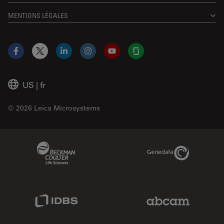
MENTIONS LÉGALES
Facebook
X
LinkedIn
Instagram
YouTube
Glassdoor
US
|
fr
© 2026 Leica Microsystems
Beckman Coulter Link
Genedata Link
IDBS Link
Abcam Limited