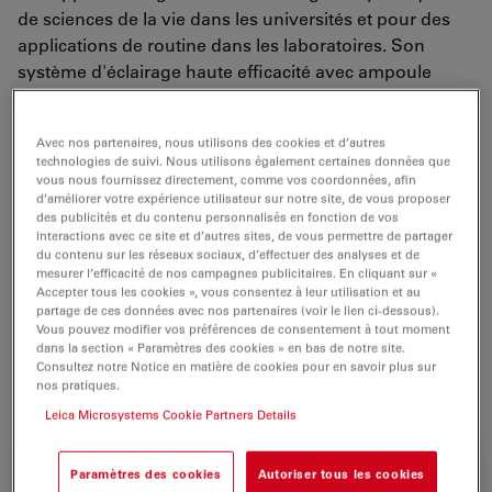
de sciences de la vie dans les universités et pour des
applications de routine dans les laboratoires. Son
système d'éclairage haute efficacité avec ampoule
halogène plus puissante que celle de tous les autres
microscopes dans cette catégorie produit un rendu
Avec nos partenaires, nous utilisons des cookies et d’autres
cohérent des couleurs et de l'intensité pendant toute la
technologies de suivi. Nous utilisons également certaines données que
durée de vie de l'ampoule (plus de 2 000 heures). Le
vous nous fournissez directement, comme vos coordonnées, afin
d’améliorer votre expérience utilisateur sur notre site, de vous proposer
Leica DM E améliore la qualité de vos travaux de
des publicités et du contenu personnalisés en fonction de vos
microscopie. Équipé de la technologie d'un microscope
interactions avec ce site et d’autres sites, de vous permettre de partager
de recherche, par ex. l'éclairage Koehler en option et le
du contenu sur les réseaux sociaux, d’effectuer des analyses et de
mesurer l’efficacité de nos campagnes publicitaires. En cliquant sur «
contraste de phase, la polarisation ou l'éclairage en
Accepter tous les cookies », vous consentez à leur utilisation et au
fond noir, il ouvre de nouveaux horizons non
partage de ces données avec nos partenaires (voir le lien ci-dessous).
Vous pouvez modifier vos préférences de consentement à tout moment
seulement pour un seul utilisateur de microscope, mais
dans la section « Paramètres des cookies » en bas de notre site.
également pour dix utilisateurs à la fois grâce à l'option
Consultez notre Notice en matière de cookies pour en savoir plus sur
multivisualisation.
nos pratiques.
Leica Microsystems Cookie Partners Details
Paramètres des cookies
Autoriser tous les cookies