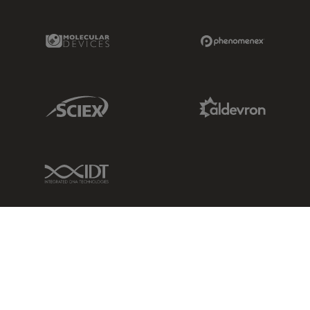
Molecular Devices Link
Phenomenex L
Sciex Link
Aldevron Link
IDT Link