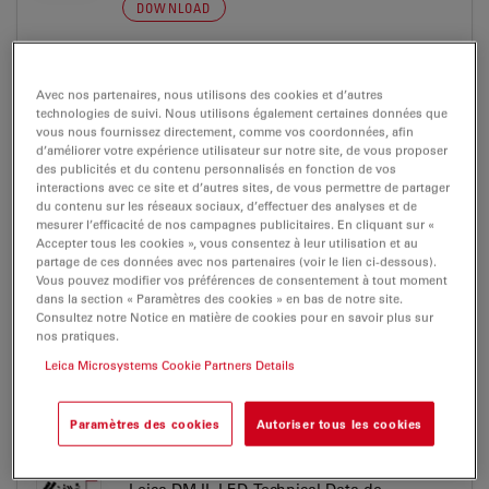
DOWNLOAD
Leica DM IL LED-Brochure es
Avec nos partenaires, nous utilisons des cookies et d’autres
Jul 27, 2026
PDF, 2 MB
technologies de suivi. Nous utilisons également certaines données que
vous nous fournissez directement, comme vos coordonnées, afin
DOWNLOAD
d’améliorer votre expérience utilisateur sur notre site, de vous proposer
des publicités et du contenu personnalisés en fonction de vos
interactions avec ce site et d’autres sites, de vous permettre de partager
du contenu sur les réseaux sociaux, d’effectuer des analyses et de
Leica DM IL LED-Brochure fr
mesurer l’efficacité de nos campagnes publicitaires. En cliquant sur «
Jul 27, 2026
PDF, 2 MB
Accepter tous les cookies », vous consentez à leur utilisation et au
partage de ces données avec nos partenaires (voir le lien ci-dessous).
Vous pouvez modifier vos préférences de consentement à tout moment
DOWNLOAD
dans la section « Paramètres des cookies » en bas de notre site.
Consultez notre Notice en matière de cookies pour en savoir plus sur
nos pratiques.
Leica DM IL LED-Brochure it
Leica Microsystems Cookie Partners Details
Jul 27, 2026
PDF, 2 MB
DOWNLOAD
Paramètres des cookies
Autoriser tous les cookies