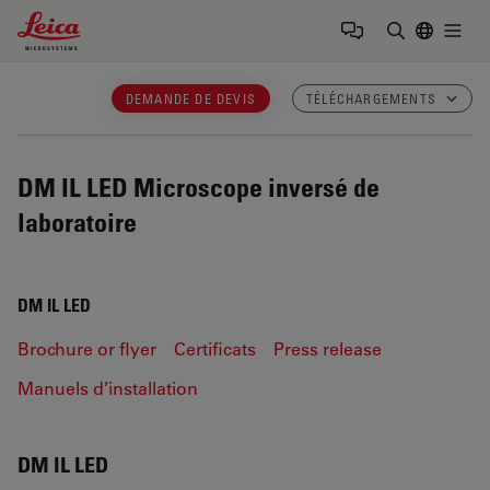
Leica Microsystems Logo
Togg
Saisir un t
DEMANDE DE DEVIS
TÉLÉCHARGEMENTS
DM IL LED
Microscope inversé de
laboratoire
DM IL LED
Brochure or flyer
Certificats
Press release
Manuels d’installation
DM IL LED