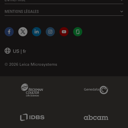
MENTIONS LÉGALES
Facebook
X
LinkedIn
Instagram
YouTube
Glassdoor
US
|
fr
© 2026 Leica Microsystems
Beckman Coulter Link
Genedata Link
IDBS Link
Abcam Limited