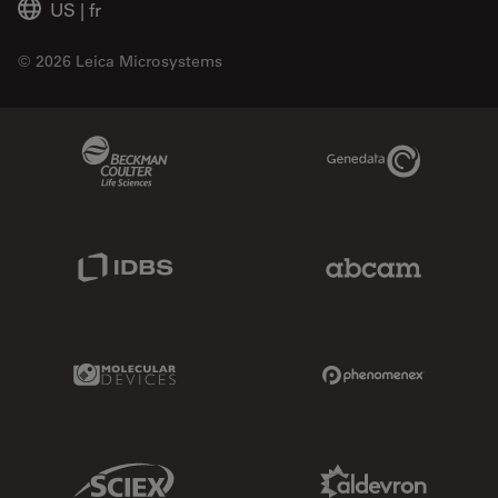
US
|
fr
© 2026 Leica Microsystems
Beckman Coulter Link
Genedata Link
IDBS Link
Abcam Limited
Molecular Devices Link
Phenomenex L
Sciex Link
Aldevron Link