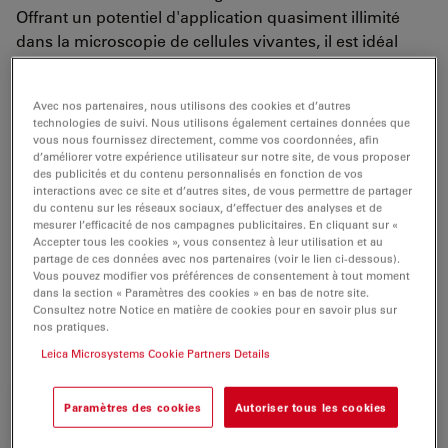
Offrant un potentiel d'application quasiment illimité
dans la microscopie de cellules vivantes, il est idéal
pour les examens de routine de cultures cellulaires et
tissulaires, les liquides et sédiments, ainsi que pour les
Avec nos partenaires, nous utilisons des cookies et d’autres
applications spéciales comme la micromanipulation et
technologies de suivi. Nous utilisons également certaines données que
la micro-injection. Les utilisateurs seront impressionnés
vous nous fournissez directement, comme vos coordonnées, afin
d’améliorer votre expérience utilisateur sur notre site, de vous proposer
par sa fluorescence d'épiscopie lumineuse, son
des publicités et du contenu personnalisés en fonction de vos
contraste de phase optimisé et une nouvelle technique
interactions avec ce site et d’autres sites, de vous permettre de partager
de contraste extrêmement efficace :
du contenu sur les réseaux sociaux, d’effectuer des analyses et de
mesurer l’efficacité de nos campagnes publicitaires. En cliquant sur «
Pour la première fois, l'exceptionnel IMC (Contraste de
Accepter tous les cookies », vous consentez à leur utilisation et au
modulation intégré) Leica Microsystems permet un
partage de ces données avec nos partenaires (voir le lien ci-dessous).
Vous pouvez modifier vos préférences de consentement à tout moment
contraste de modulation Hoffman de haute qualité
dans la section « Paramètres des cookies » en bas de notre site.
sans utilisation d'objectifs spéciaux.
Consultez notre Notice en matière de cookies pour en savoir plus sur
nos pratiques.
Leica Microsystems Cookie Partners Details
Paramètres des cookies
Autoriser tous les cookies