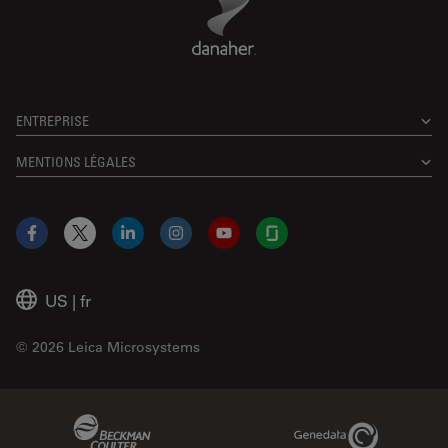
ENTREPRISE
MENTIONS LÉGALES
Facebook
X
LinkedIn
Instagram
YouTube
Glassdoor
US
|
fr
© 2026 Leica Microsystems
Beckman Coulter Link
Genedata Link