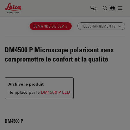
Leica Microsystems Logo
Togg
Saisir un t
DEMANDE DE DEVIS
TÉLÉCHARGEMENTS
DM4500 P
Microscope polarisant sans
compromettre le confort et la qualité
Archivé le produit
Remplacé par le
DM4500 P LED
DM4500 P