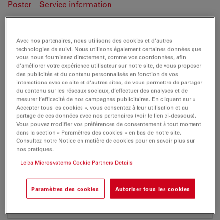
Poster
Service information
DM4500 P
Avec nos partenaires, nous utilisons des cookies et d’autres
technologies de suivi. Nous utilisons également certaines données que
vous nous fournissez directement, comme vos coordonnées, afin
d’améliorer votre expérience utilisateur sur notre site, de vous proposer
des publicités et du contenu personnalisés en fonction de vos
POSTER
interactions avec ce site et d’autres sites, de vous permettre de partager
du contenu sur les réseaux sociaux, d’effectuer des analyses et de
mesurer l’efficacité de nos campagnes publicitaires. En cliquant sur «
Leica DM4000 B-Poster LightPath en
Accepter tous les cookies », vous consentez à leur utilisation et au
partage de ces données avec nos partenaires (voir le lien ci-dessous).
Jul 27, 2026
PDF, 2 MB
Vous pouvez modifier vos préférences de consentement à tout moment
dans la section « Paramètres des cookies » en bas de notre site.
DOWNLOAD
Consultez notre Notice en matière de cookies pour en savoir plus sur
nos pratiques.
Leica Microsystems Cookie Partners Details
Leica Polarisationchart de en
Jul 27, 2026
ZIP, 4 MB
Paramètres des cookies
Autoriser tous les cookies
DOWNLOAD