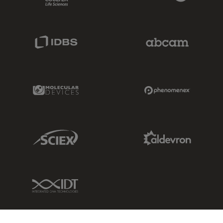
IDBS Link
Abcam Limited
Molecular Devices Link
Phenomenex L
Sciex Link
Aldevron Link
IDT Link