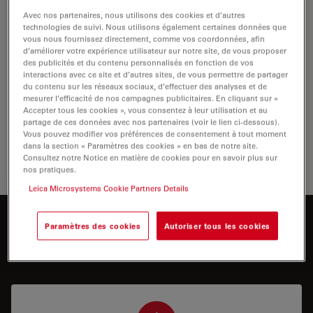
Avec nos partenaires, nous utilisons des cookies et d’autres
technologies de suivi. Nous utilisons également certaines données que
vous nous fournissez directement, comme vos coordonnées, afin
d’améliorer votre expérience utilisateur sur notre site, de vous proposer
des publicités et du contenu personnalisés en fonction de vos
interactions avec ce site et d’autres sites, de vous permettre de partager
du contenu sur les réseaux sociaux, d’effectuer des analyses et de
mesurer l’efficacité de nos campagnes publicitaires. En cliquant sur «
Accepter tous les cookies », vous consentez à leur utilisation et au
partage de ces données avec nos partenaires (voir le lien ci-dessous).
Éclairage à lumière réfléchie avec éclairage LED de
Vous pouvez modifier vos préférences de consentement à tout moment
pointe
dans la section « Paramètres des cookies » en bas de notre site.
Consultez notre Notice en matière de cookies pour en savoir plus sur
nos pratiques.
Leica Microsystems Cookie Partners Details
Vous souhaitez en savoir plus ?
Paramètres des cookies
Autoriser tous les cookies
Parlez à nos experts.