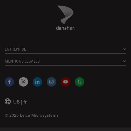
Danaher Logo
Footer
ENTREPRISE
MENTIONS LÉGALES
Facebook
X
LinkedIn
Instagram
YouTube
Glassdoor
US
|
fr
© 2026 Leica Microsystems