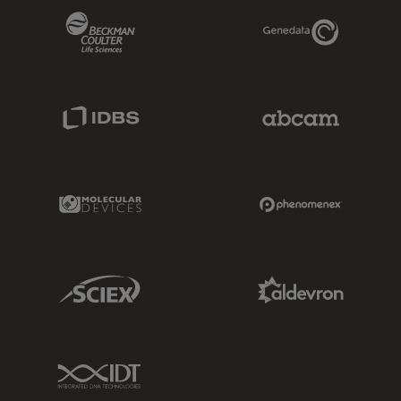
Beckman Coulter Link
Genedata Link
IDBS Link
Abcam Limited
Molecular Devices Link
Phenomenex L
Sciex Link
Aldevron Link
IDT Link