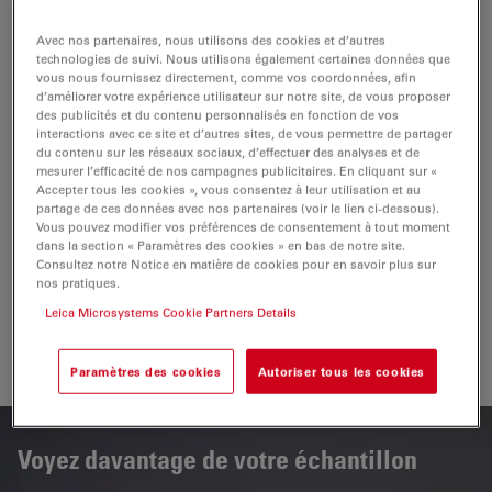
supplémentaires. Les objectifs sont positionnés sous la
platine, ce qui réduit le risque de collision avec
Avec nos partenaires, nous utilisons des cookies et d’autres
technologies de suivi. Nous utilisons également certaines données que
l'échantillon.
vous nous fournissez directement, comme vos coordonnées, afin
d’améliorer votre expérience utilisateur sur notre site, de vous proposer
Gagnez du temps
des publicités et du contenu personnalisés en fonction de vos
interactions avec ce site et d’autres sites, de vous permettre de partager
du contenu sur les réseaux sociaux, d’effectuer des analyses et de
Vous pouvez
changer d'échantillon 4 fois plus vite
mesurer l’efficacité de nos campagnes publicitaires. En cliquant sur «
Accepter tous les cookies », vous consentez à leur utilisation et au
Vous profitez d'un
grand espace de travail
pour
une
partage de ces données avec nos partenaires (voir le lien ci-dessous).
Vous pouvez modifier vos préférences de consentement à tout moment
mise en place facile
des échantillons
lourds
et
dans la section « Paramètres des cookies » en bas de notre site.
volumineux
.
Consultez notre Notice en matière de cookies pour en savoir plus sur
nos pratiques.
Travaillez sur des échantillons
d'un poids maximum
Leica Microsystems Cookie Partners Details
de 30 kg
.
Paramètres des cookies
Autoriser tous les cookies
Voyez davantage de votre échantillon