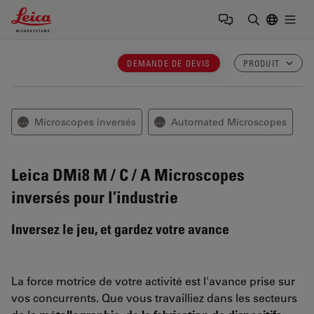
Leica Microsystems Logo
Togg
Saisir un t
DEMANDE DE DEVIS
PRODUIT
Microscopes inversés
Automated Microscopes
⋯
⋯
Leica DMi8 M / C / A
Microscopes
inversés pour l’industrie
Inversez le jeu, et gardez votre avance
La force motrice de votre activité est l'avance prise sur
vos concurrents. Que vous travailliez dans les secteurs