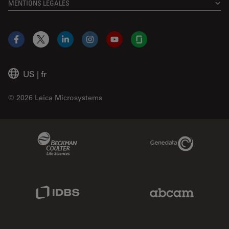
MENTIONS LÉGALES
Facebook
X
LinkedIn
Instagram
YouTube
Glassdoor
US
|
fr
© 2026 Leica Microsystems
Beckman Coulter Link
Genedata Link
IDBS Link
Abcam Limited