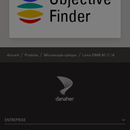
Accueil
Produits
Microscopie optique
Leica DMi8 M / C / A
Danaher Logo
Footer
ENTREPRISE