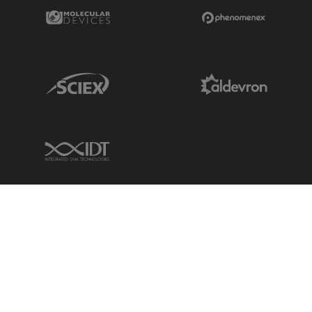
Molecular Devices Link
Phenomenex L
Sciex Link
Aldevron Link
IDT Link