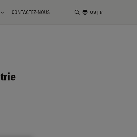
CONTACTEZ-NOUS
US
|
fr
Saisir un terme de recher
trie