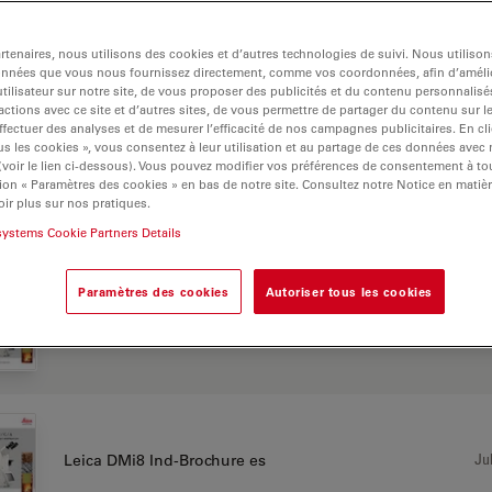
 ID
tenaires, nous utilisons des cookies et d’autres technologies de suivi. Nous utiliso
onnées que vous nous fournissez directement, comme vos coordonnées, afin d’amélio
tilisateur sur notre site, de vous proposer des publicités et du contenu personnalisé
CHURE OR FLYER
actions avec ce site et d’autres sites, de vous permettre de partager du contenu sur l
ffectuer des analyses et de mesurer l’efficacité de nos campagnes publicitaires. En cl
s les cookies », vous consentez à leur utilisation et au partage de ces données avec
 (voir le lien ci-dessous). Vous pouvez modifier vos préférences de consentement à 
ion « Paramètres des cookies » en bas de notre site. Consultez notre Notice en matiè
Jul
Leica DMi8 Ind-Brochure de
ir plus sur nos pratiques.
systems Cookie Partners Details
Paramètres des cookies
Autoriser tous les cookies
Jul
Leica DMi8 Ind-Brochure en
Jul
Leica DMi8 Ind-Brochure es