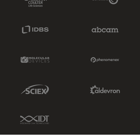
IDBS Link
Abcam Limited
Molecular Devices Link
Phenomenex L
Sciex Link
Aldevron Link
IDT Link