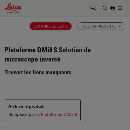
Leica Microsystems Logo
Togg
Saisir un t
DEMANDE DE DEVIS
TÉLÉCHARGEMENTS
Plateforme DMi8 S
Solution de
microscope inversé
Trouvez les liens manquants
Archivé le produit
Remplacé par le
Plateforme DMi8 S