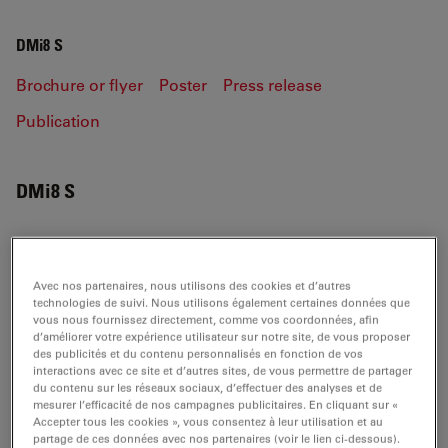
DMi8 S
Brochure or flyer
Poster
Press release
Publication
DMi8 S
BROCHURE OR FLYER
Avec nos partenaires, nous utilisons des cookies et d’autres
technologies de suivi. Nous utilisons également certaines données que
vous nous fournissez directement, comme vos coordonnées, afin
Leica DMi8S-PLU-Flyer EN
d’améliorer votre expérience utilisateur sur notre site, de vous proposer
des publicités et du contenu personnalisés en fonction de vos
Jul 27, 2026
PDF, 911 KB
interactions avec ce site et d’autres sites, de vous permettre de partager
du contenu sur les réseaux sociaux, d’effectuer des analyses et de
DOWNLOAD
mesurer l’efficacité de nos campagnes publicitaires. En cliquant sur «
Accepter tous les cookies », vous consentez à leur utilisation et au
partage de ces données avec nos partenaires (voir le lien ci-dessous).