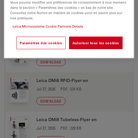
Leica DMi8 Koehler-Flyer en
Vous pouvez modifier vos préférences de consentement à tout moment
dans la section « Paramètres des cookies » en bas de notre site.
Jul 27, 2026
PDF, 2 MB
Consultez notre Notice en matière de cookies pour en savoir plus sur
nos pratiques.
DOWNLOAD
Leica Microsystems Cookie Partners Details
Leica DMi8 LightPath-Flyer en
Paramètres des cookies
Autoriser tous les cookies
Jul 27, 2026
PDF, 328 KB
DOWNLOAD
Leica DMi8 RFID-Flyer en
Jul 27, 2026
PDF, 324 KB
DOWNLOAD
Leica DMi8 Tubeless-Flyer en
Jul 27, 2026
PDF, 220 KB