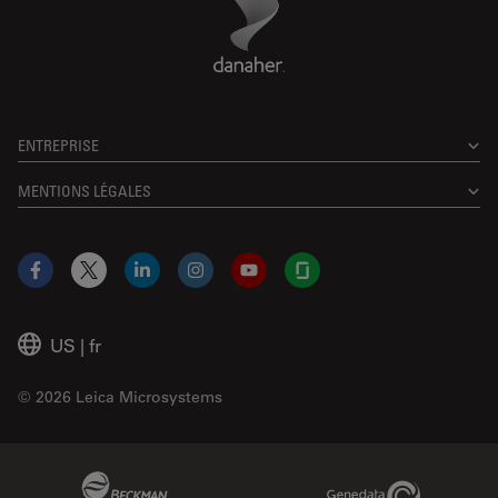
ENTREPRISE
MENTIONS LÉGALES
Facebook
X
LinkedIn
Instagram
YouTube
Glassdoor
US
|
fr
© 2026 Leica Microsystems
Beckman Coulter Link
Genedata Link