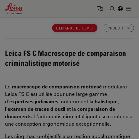
Leica Microsystems Logo
Togg
Saisir un t
DEMANDE DE DEVIS
PRODUIT
Leica FS C
Macroscope de comparaison
criminalistique motorisé
Le
macroscope de comparaison motorisé
modulaire
Leica FS C est utilisé pour une large gamme
d'
expertises judiciaires
, notamment
la balistique,
l'examen de traces d'outil
et la
comparaison de
documents
. L'automatisation intelligente se combine à
une conception ergonomique exceptionnelle.
Les cinq macro-objectifs à correction apochromatique