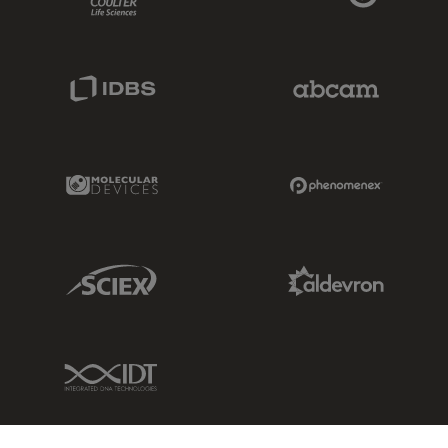
IDBS Link
Abcam Limited
Molecular Devices Link
Phenomenex L
Sciex Link
Aldevron Link
IDT Link