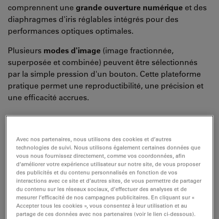
comprennent une
grande ouverture numérique
et des
diaphragmes d'iris réglables intégrés pour des
performances optiques optimales.
Plusieurs
modes d'image
(image fractionnée,
superposée et combinée) peuvent être sélectionnés
par la simple pression d'un bouton. Cette plateforme
pratique permet une reproductibilité, une précision et
une efficacité accrues.
Avec nos partenaires, nous utilisons des cookies et d’autres
technologies de suivi. Nous utilisons également certaines données que
vous nous fournissez directement, comme vos coordonnées, afin
d’améliorer votre expérience utilisateur sur notre site, de vous proposer
des publicités et du contenu personnalisés en fonction de vos
interactions avec ce site et d’autres sites, de vous permettre de partager
du contenu sur les réseaux sociaux, d’effectuer des analyses et de
mesurer l’efficacité de nos campagnes publicitaires. En cliquant sur «
Accepter tous les cookies », vous consentez à leur utilisation et au
partage de ces données avec nos partenaires (voir le lien ci-dessous).