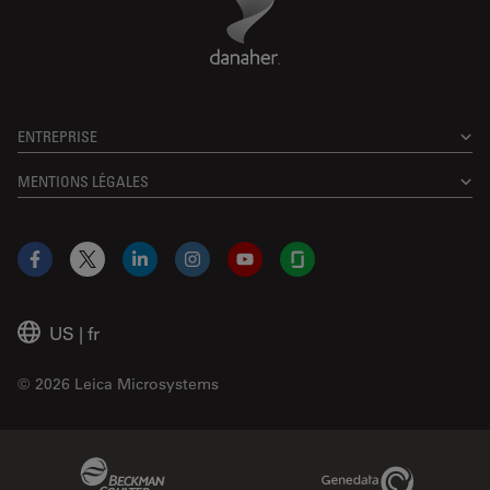
ENTREPRISE
MENTIONS LÉGALES
Facebook
X
LinkedIn
Instagram
YouTube
Glassdoor
US
|
fr
© 2026 Leica Microsystems
Beckman Coulter Link
Genedata Link