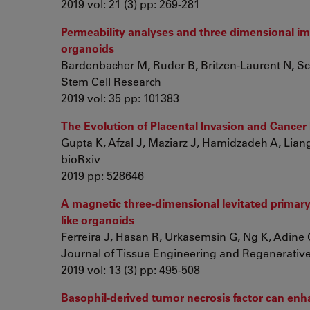
2019 vol: 21 (3) pp: 269-281
Permeability analyses and three dimensional ima
organoids
Bardenbacher M, Ruder B, Britzen-Laurent N, Sch
Stem Cell Research
2019 vol: 35 pp: 101383
The Evolution of Placental Invasion and Cancer
Gupta K, Afzal J, Maziarz J, Hamidzadeh A, Liang 
bioRxiv
2019 pp: 528646
A magnetic three‐dimensional levitated primary 
like organoids
Ferreira J, Hasan R, Urkasemsin G, Ng K, Adine C,
Journal of Tissue Engineering and Regenerativ
2019 vol: 13 (3) pp: 495-508
Basophil-derived tumor necrosis factor can enha