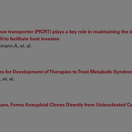
ce transporter (PfCRT) plays a key role in maintaining the i
ii
to facilitate host invasion
mann A, et. al.
 for Development of Therapies to Treat Metabolic Syndr
et. al.
cans
, Forms Aneuploid Clones Directly from Uninucleated Ce