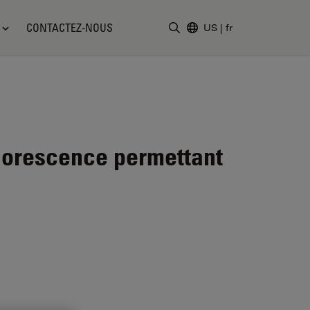
CONTACTEZ-NOUS
US
|
fr
Saisir un terme de recher
uorescence permettant