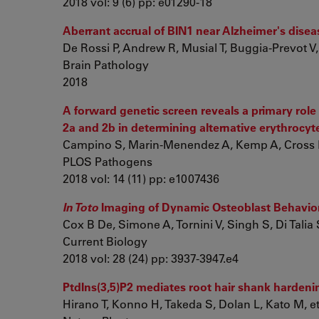
2018 vol: 9 (6) pp: e01290-18
Aberrant accrual of BIN1 near Alzheimer's dise
De Rossi P, Andrew R, Musial T, Buggia-Prevot V, 
Brain Pathology
2018
A forward genetic screen reveals a primary role
2a and 2b in determining alternative erythrocy
Campino S, Marin-Menendez A, Kemp A, Cross N,
PLOS Pathogens
2018 vol: 14 (11) pp: e1007436
In Toto
Imaging of Dynamic Osteoblast Behavior
Cox B De, Simone A, Tornini V, Singh S, Di Talia S,
Current Biology
2018 vol: 28 (24) pp: 3937-3947.e4
PtdIns(3,5)P2 mediates root hair shank hardeni
Hirano T, Konno H, Takeda S, Dolan L, Kato M, et.