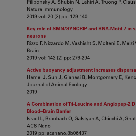
Piliponsky A, Shubin N, Lahiri A, Truong P, Clauso
Nature Immunology
2019 vol: 20 (2) pp: 129-140
Key role of SMN/SYNCRIP and RNA-Motif 7 in s
neurons
Rizzo F, Nizzardo M, Vashisht S, Molteni E, Melzi V,
Brain
2019 vol: 142 (2) pp: 276-294
Active buoyancy adjustment increases dispersal
Hamel J, Sun J, Gianasi B, Montgomery E, Kenchi
Journal of Animal Ecology
2019
A Combination of Tri-Leucine and Angiopep-2 Dr
Blood–Brain Barrier
Israel L, Braubach O, Galstyan A, Chiechi A, Shata
ACS Nano
2019 pp: acsnano.8b06437