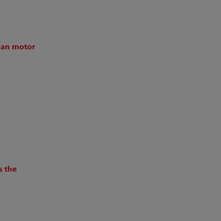
man motor
s the