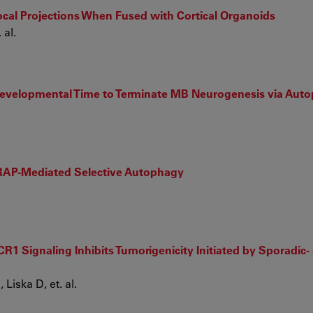
cal Projections When Fused with Cortical Organoids
 al.
h Developmental Time to Terminate MB Neurogenesis via Aut
ARAP-Mediated Selective Autophagy
 Signaling Inhibits Tumorigenicity Initiated by Sporadic- a
Liska D, et. al.