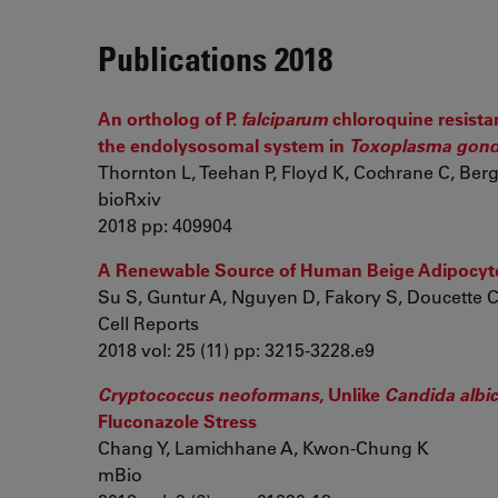
Publications 2018
An ortholog of P.
falciparum
chloroquine resistan
the endolysosomal system in
Toxoplasma gond
Thornton L, Teehan P, Floyd K, Cochrane C, Berg
bioRxiv
2018 pp: 409904
A Renewable Source of Human Beige Adipocytes
Su S, Guntur A, Nguyen D, Fakory S, Doucette C, 
Cell Reports
2018 vol: 25 (11) pp: 3215-3228.e9
Cryptococcus neoformans
, Unlike
Candida albi
Fluconazole Stress
Chang Y, Lamichhane A, Kwon-Chung K
mBio