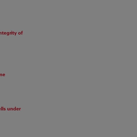
ntegrity of
ome
lls under