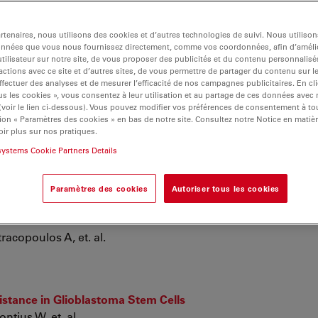
tenaires, nous utilisons des cookies et d’autres technologies de suivi. Nous utiliso
morphic sori and spores from northeast of China
onnées que vous nous fournissez directement, comme vos coordonnées, afin d’amélio
tilisateur sur notre site, de vous proposer des publicités et du contenu personnalisé
actions avec ce site et d’autres sites, de vous permettre de partager du contenu sur l
ffectuer des analyses et de mesurer l’efficacité de nos campagnes publicitaires. En cl
s les cookies », vous consentez à leur utilisation et au partage de ces données avec
 (voir le lien ci-dessous). Vous pouvez modifier vos préférences de consentement à 
ion « Paramètres des cookies » en bas de notre site. Consultez notre Notice en matiè
yndrome: Muscle imaging pattern and clinical, histopatholo
ir plus sur nos pratiques.
systems Cookie Partners Details
 de la Banda M, Felter A, et. al.
Paramètres des cookies
Autoriser tous les cookies
rowth and cell fate maintenance
racopoulos A, et. al.
stance in Glioblastoma Stem Cells
tius W, et. al.