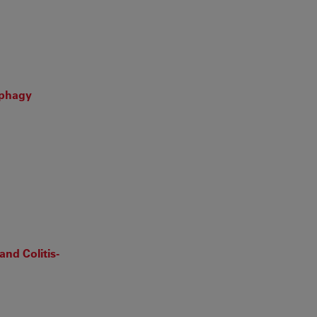
ophagy
nd Colitis-