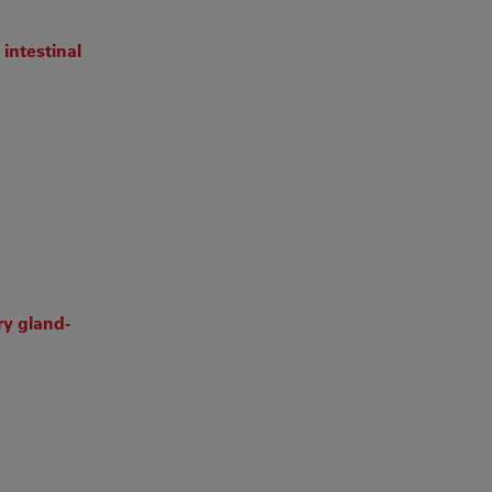
intestinal
ry gland‐