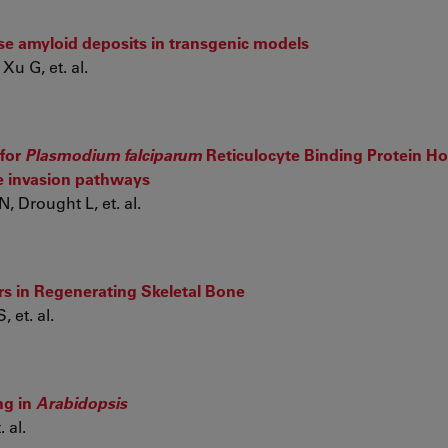
ase amyloid deposits in transgenic models
Xu G, et. al.
 for
Plasmodium falciparum
Reticulocyte Binding Protein 
te invasion pathways
 Drought L, et. al.
s in Regenerating Skeletal Bone
 et. al.
ng in
Arabidopsis
 al.