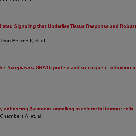
ated Signaling that Underlies Tissue Response and Robust
ean Beltran P, et. al.
the
Toxoplasma
GRA16 protein and subsequent induction of
 enhancing β-catenin signalling in colorectal tumour cells
Chambers A, et. al.