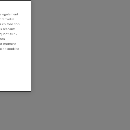
ns également
rer votre
s en fonction
es réseaux
iquant sur «
 nos
tout moment
re de cookies
gical, and