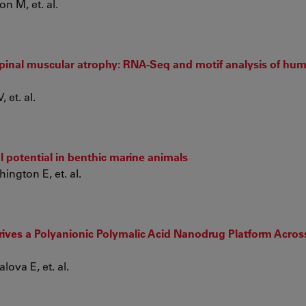
n M, et. al.
pinal muscular atrophy: RNA-Seq and motif analysis of hu
 et. al.
 potential in benthic marine animals
ngton E, et. al.
ives a Polyanionic Polymalic Acid Nanodrug Platform Acros
lova E, et. al.