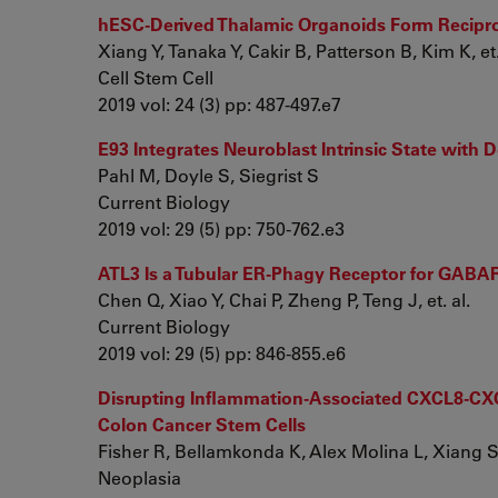
hESC-Derived Thalamic Organoids Form Recipro
Xiang Y, Tanaka Y, Cakir B, Patterson B, Kim K, et.
Cell Stem Cell
2019 vol: 24 (3) pp: 487-497.e7
E93 Integrates Neuroblast Intrinsic State wit
Pahl M, Doyle S, Siegrist S
Current Biology
2019 vol: 29 (5) pp: 750-762.e3
ATL3 Is a Tubular ER-Phagy Receptor for GAB
Chen Q, Xiao Y, Chai P, Zheng P, Teng J, et. al.
Current Biology
2019 vol: 29 (5) pp: 846-855.e6
Disrupting Inflammation-Associated CXCL8-CXCR1
Colon Cancer Stem Cells
Fisher R, Bellamkonda K, Alex Molina L, Xiang S, 
Neoplasia