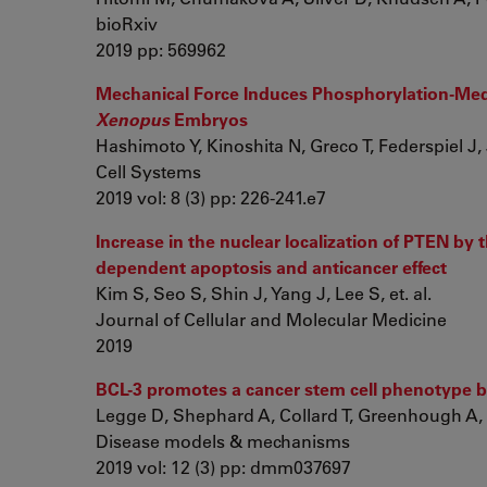
bioRxiv
2019 pp: 569962
Mechanical Force Induces Phosphorylation-Medi
Xenopus
Embryos
Hashimoto Y, Kinoshita N, Greco T, Federspiel J, J
Cell Systems
2019 vol: 8 (3) pp: 226-241.e7
Increase in the nuclear localization of PTEN by 
dependent apoptosis and anticancer effect
Kim S, Seo S, Shin J, Yang J, Lee S, et. al.
Journal of Cellular and Molecular Medicine
2019
BCL-3 promotes a cancer stem cell phenotype by
Legge D, Shephard A, Collard T, Greenhough A, 
Disease models & mechanisms
2019 vol: 12 (3) pp: dmm037697