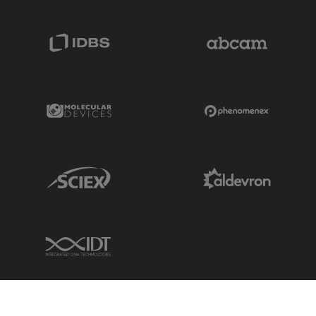
IDBS Link
Abcam Limited
Molecular Devices Link
Phenomenex L
Sciex Link
Aldevron Link
IDT Link