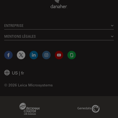
ENTREPRISE
MENTIONS LÉGALES
Facebook
X
LinkedIn
Instagram
YouTube
Glassdoor
US
|
fr
© 2026 Leica Microsystems
Beckman Coulter Link
Genedata Link