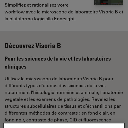
Simplifiez et rationalisez votre
workflow avec le microscope de laboratoire Visoria B et
la plateforme logicielle Enersight.
Découvrez Visoria B
Pour les sciences de la vie et les laboratoires
cliniques
Utilisez le microscope de laboratoire Visoria B pour
différents types d’études des sciences de la vie,
notamment l’histologie humaine et animale, l'anatomie
végétale et les examens de pathologies. Révélez les
structures subcellulaires de tissus et d’échantillons par
différentes méthodes de contraste : en fond clair, en
fond noir, contraste de phase, CID et fluorescence
quatre couleurs. Visoria B est également certifié pour