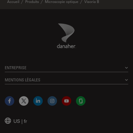
Accueil
Produits
Microscopie optique
Visoria B
Danaher Logo
Footer
ENTREPRISE
MENTIONS LÉGALES
Facebook
X
LinkedIn
Instagram
YouTube
Glassdoor
US
|
fr