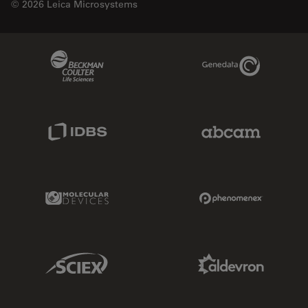
© 2026 Leica Microsystems
Beckman Coulter Link
Genedata Link
IDBS Link
Abcam Limited
Molecular Devices Link
Phenomenex L
Sciex Link
Aldevron Link