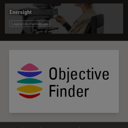
Enersight
Logiciel du microscope