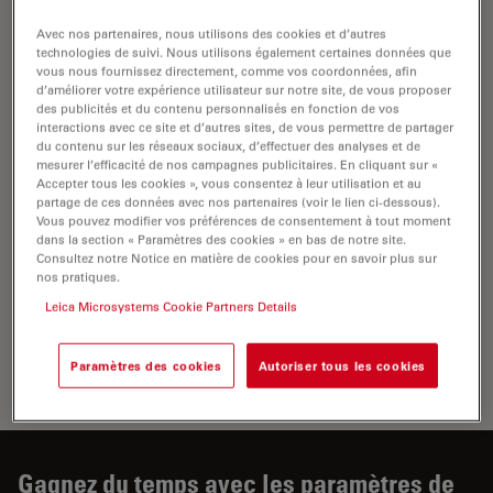
les diagnostics in vitro (DIV).
Avec nos partenaires, nous utilisons des cookies et d’autres
technologies de suivi. Nous utilisons également certaines données que
vous nous fournissez directement, comme vos coordonnées, afin
d’améliorer votre expérience utilisateur sur notre site, de vous proposer
des publicités et du contenu personnalisés en fonction de vos
interactions avec ce site et d’autres sites, de vous permettre de partager
du contenu sur les réseaux sociaux, d’effectuer des analyses et de
mesurer l’efficacité de nos campagnes publicitaires. En cliquant sur «
Accepter tous les cookies », vous consentez à leur utilisation et au
partage de ces données avec nos partenaires (voir le lien ci-dessous).
Vous pouvez modifier vos préférences de consentement à tout moment
dans la section « Paramètres des cookies » en bas de notre site.
Consultez notre Notice en matière de cookies pour en savoir plus sur
nos pratiques.
Leica Microsystems Cookie Partners Details
Microscope de laboratoire Visoria B certifié pour les
Paramètres des cookies
Autoriser tous les cookies
diagnostics in vitro (DIV).
Gagnez du temps avec les paramètres de