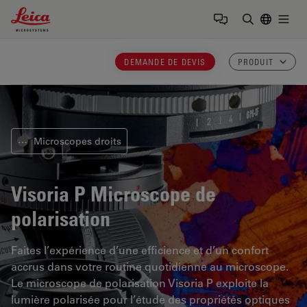
Leica Microsystems Logo
Togg
Saisir un t
DEMANDE DE DEVIS
PRODUIT
Microscopes droits
⋯
Visoria P
Microscope de
polarisation
Faites l’expérience d’une efficience et d’un confort
accrus dans votre routine quotidienne au microscope.
Le microscope de polarisation Visoria P exploite la
lumière polarisée pour l’étude des propriétés optiques