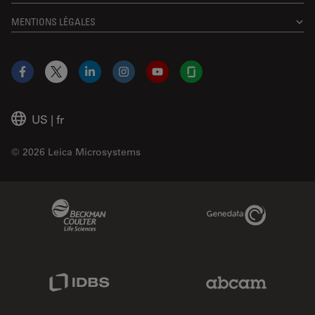
MENTIONS LÉGALES
Facebook
X
LinkedIn
Instagram
YouTube
Glassdoor
US
|
fr
© 2026 Leica Microsystems
Beckman Coulter Link
Genedata Link
IDBS Link
Abcam Limited