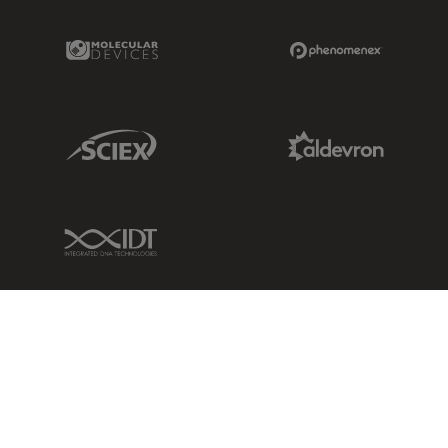
Molecular Devices Link
Phenomenex L
Sciex Link
Aldevron Link
IDT Link