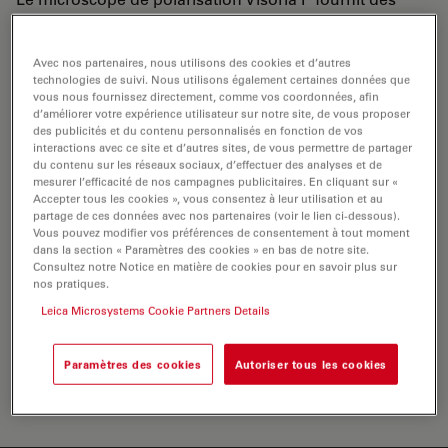
résultats essentiels lors de l’étude de matériaux
biréfringents (optiquement anisotrope) comme des
Avec nos partenaires, nous utilisons des cookies et d’autres
minéraux, des rochers, du charbon, des plastiques, des
technologies de suivi. Nous utilisons également certaines données que
polymères, de cristaux liquides, du verre et du béton.
vous nous fournissez directement, comme vos coordonnées, afin
d’améliorer votre expérience utilisateur sur notre site, de vous proposer
des publicités et du contenu personnalisés en fonction de vos
interactions avec ce site et d’autres sites, de vous permettre de partager
du contenu sur les réseaux sociaux, d’effectuer des analyses et de
mesurer l’efficacité de nos campagnes publicitaires. En cliquant sur «
Accepter tous les cookies », vous consentez à leur utilisation et au
partage de ces données avec nos partenaires (voir le lien ci-dessous).
Vous pouvez modifier vos préférences de consentement à tout moment
dans la section « Paramètres des cookies » en bas de notre site.
Consultez notre Notice en matière de cookies pour en savoir plus sur
nos pratiques.
Leica Microsystems Cookie Partners Details
Paramètres des cookies
Autoriser tous les cookies
Le microscope de polarisation Visoria P