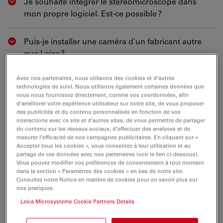
Je souhaite intégrer le stéréomicroscope dans
Show answer
mon propre logiciel. Est-ce possible ?
Puis-je installer une caméra d'un fabricant autre
Show answer
que Leica ?
Avec nos partenaires, nous utilisons des cookies et d’autres
Quelle caméra est recommandée avec le M205 FA /
Show answer
technologies de suivi. Nous utilisons également certaines données que
M205 FCA ?
vous nous fournissez directement, comme vos coordonnées, afin
d’améliorer votre expérience utilisateur sur notre site, de vous proposer
des publicités et du contenu personnalisés en fonction de vos
Puis-je utiliser un M205 FA / M205 FCA sans
interactions avec ce site et d’autres sites, de vous permettre de partager
Show answer
du contenu sur les réseaux sociaux, d’effectuer des analyses et de
ordinateur ?
mesurer l’efficacité de nos campagnes publicitaires. En cliquant sur «
Accepter tous les cookies », vous consentez à leur utilisation et au
partage de ces données avec nos partenaires (voir le lien ci-dessous).
Puis-je utiliser une caméra sCMOS sur un M205 FA
Show answer
Vous pouvez modifier vos préférences de consentement à tout moment
dans la section « Paramètres des cookies » en bas de notre site.
/ M205 FCA ?
Consultez notre Notice en matière de cookies pour en savoir plus sur
nos pratiques.
Puis-je utiliser des commandes à pédale pour le
Leica Microsystems Cookie Partners Details
Show answer
M205 FA / M205 FCA ?