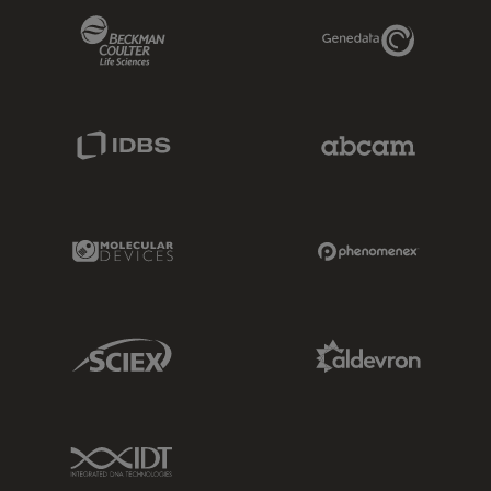
Beckman Coulter Link
Genedata Link
IDBS Link
Abcam Limited
Molecular Devices Link
Phenomenex L
Sciex Link
Aldevron Link
IDT Link