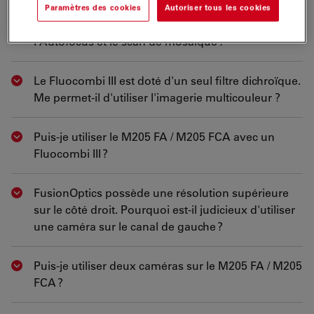
Paramètres des cookies
Autoriser tous les cookies
Puis-je utiliser le M205 FA / M205 FCA avec
Show answer
l'Autofocus et le scan de mosaïque ?
Le Fluocombi III est doté d'un seul filtre dichroïque.
Show answer
Me permet-il d'utiliser l'imagerie multicouleur ?
Puis-je utiliser le M205 FA / M205 FCA avec un
Show answer
Fluocombi III ?
FusionOptics possède une résolution supérieure
Show answer
sur le côté droit. Pourquoi est-il judicieux d'utiliser
une caméra sur le canal de gauche ?
Puis-je utiliser deux caméras sur le M205 FA / M205
Show answer
FCA ?