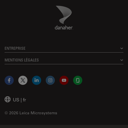
Danaher Logo
Footer
ENTREPRISE
MENTIONS LÉGALES
Facebook
X
LinkedIn
Instagram
YouTube
Glassdoor
US
|
fr
© 2026 Leica Microsystems