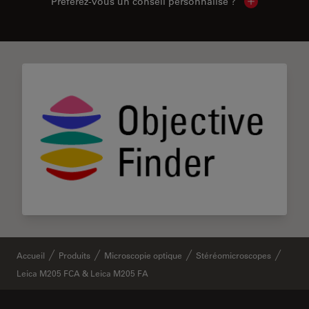
Préférez-vous un conseil personnalisé ?
Show local c
Accueil
Produits
Microscopie optique
Stéréomicroscopes
Leica M205 FCA & Leica M205 FA