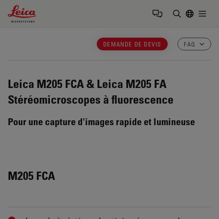
Leica Microsystems Logo
Togg
Saisir un t
DEMANDE DE DEVIS
FAQ
Leica M205 FCA & Leica M205 FA
Stéréomicroscopes à fluorescence
Pour une capture d'images rapide et lumineuse
M205 FCA