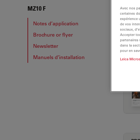
MZ10
MZ10 F
Avec nos par
certaines d
expérience u
Notes d’application
de vos inter
sociaux, d’e
Brochure or flyer
Accepter tou
NOT
partenaires
Newsletter
dans la sect
pour en savo
Manuels d’installation
Leica Micro