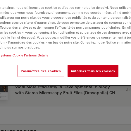
 F
tenaires, nous utilisons des cookies et d’autres technologies de suivi. Nous utiliso
onnées que vous nous fournissez directement, comme vos coordonnées, afin d’amélio
tilisateur sur notre site, de vous proposer des publicités et du contenu personnalisé
actions avec ce site et d’autres sites, de vous permettre de partager du contenu sur l
ffectuer des analyses et de mesurer l’efficacité de nos campagnes publicitaires. En cl
s les cookies », vous consentez à leur utilisation et au partage de ces données avec
ES D’APPLICATION
 (voir le lien ci-dessous). Vous pouvez modifier vos préférences de consentement à 
ion « Paramètres des cookies » en bas de notre site. Consultez notre Notice en matiè
ir plus sur nos pratiques.
Work More Efficiently In Developmental Biology
systems Cookie Partners Details
Jul
with Stereo And Confocal Microscopy C.Elegans
lowres JP
Paramètres des cookies
Autoriser tous les cookies
Work More Efficiently In Developmental Biology
Jul
with Stereo Microscopy Fruit Flies (Drosophila) CN