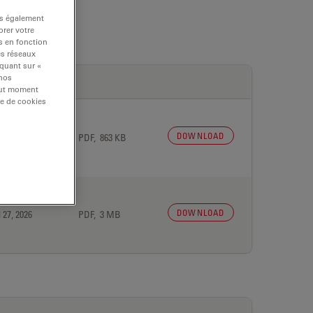
ns également
rer votre
s en fonction
es réseaux
iquant sur «
 nos
tout moment
re de cookies
DOWNLOAD
 27, 2026
PDF, 863 KB
DOWNLOAD
 27, 2026
PDF, 3 MB