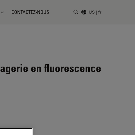
CONTACTEZ-NOUS
US
|
fr
Saisir un terme de recher
agerie en fluorescence