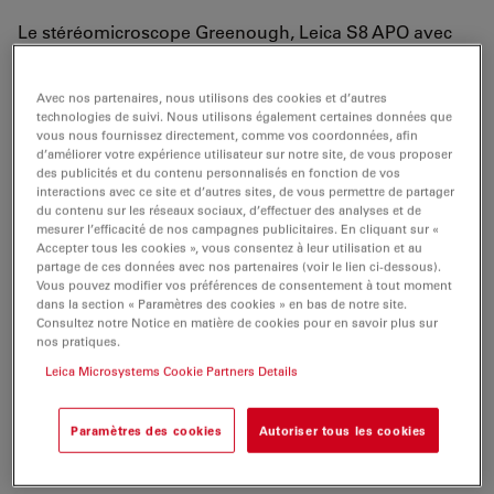
Le stéréomicroscope Greenough, Leica S8 APO avec
un zoom apochromatique de 8:1 et une
distance de
travail de 75 mm facilite l'accès à l'échantillon, même
Avec nos partenaires, nous utilisons des cookies et d’autres
avec un
fort grossissement
jusqu'à 80x qui est idéal
technologies de suivi. Nous utilisons également certaines données que
pour les applications de contrôle de la qualité,
de tri de
vous nous fournissez directement, comme vos coordonnées, afin
d’améliorer votre expérience utilisateur sur notre site, de vous proposer
cellules
et de
micro injection
.
des publicités et du contenu personnalisés en fonction de vos
interactions avec ce site et d’autres sites, de vous permettre de partager
L'angle de vision de 38°
ergonomique
procure un
du contenu sur les réseaux sociaux, d’effectuer des analyses et de
mesurer l’efficacité de nos campagnes publicitaires. En cliquant sur «
grand confort, ce qui permet d'augmenter la
Accepter tous les cookies », vous consentez à leur utilisation et au
productivité, de
réduire la fatigue
à l'origine des erreurs
partage de ces données avec nos partenaires (voir le lien ci-dessous).
de contrôle et d'acquérir le positionnement lors des
Vous pouvez modifier vos préférences de consentement à tout moment
dans la section « Paramètres des cookies » en bas de notre site.
travaux d'épiscopie ou de diascopie.
Les limites de
Consultez notre Notice en matière de cookies pour en savoir plus sur
zoom réglables
permettent des mesures et contrôles
nos pratiques.
rapides, faciles et reproductibles.
Leica Microsystems Cookie Partners Details
Le
port de documentation intégré
permet de connecter
Paramètres des cookies
Autoriser tous les cookies
des caméras numériques.