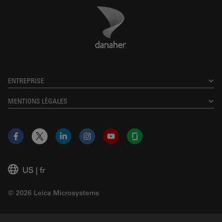
Danaher Logo
Footer
ENTREPRISE
MENTIONS LÉGALES
Facebook
X
LinkedIn
Instagram
YouTube
Glassdoor
US
|
fr
© 2026 Leica Microsystems