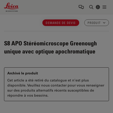
Leica Microsystems Logo
Togg
Saisir un t
DEMANDE DE DEVIS
PRODUIT
S8 APO
Stéréomicroscope Greenough
unique avec optique apochromatique
Archivé le produit
Cet article a été retiré du catalogue et n’est plus
disponible. Veuillez nous contacter pour vous renseigner
sur des produits alternatifs récents susceptibles de
répondre à vos besoins.