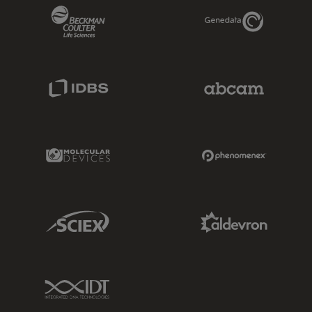
Beckman Coulter Link
Genedata Link
IDBS Link
Abcam Limited
Molecular Devices Link
Phenomenex L
Sciex Link
Aldevron Link
IDT Link