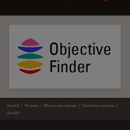
✕
Accueil
Produits
Microscopie optique
Stéréomicroscopes
S8 APO