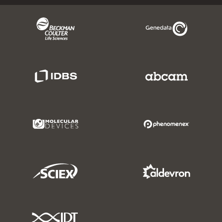
Beckman Coulter Link
Genedata Link
IDBS Link
Abcam Limited
Molecular Devices Link
Phenomenex L
Sciex Link
Aldevron Link
IDT Link