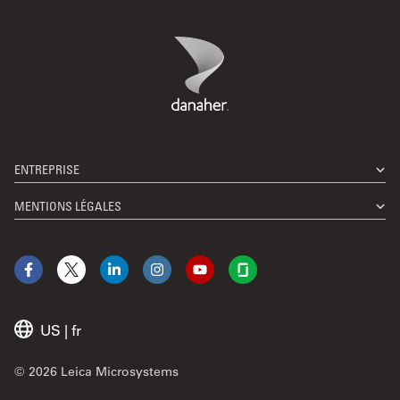
Danaher Logo
Footer
ENTREPRISE
MENTIONS LÉGALES
Facebook
X
LinkedIn
Instagram
YouTube
Glassdoor
US
|
fr
© 2026 Leica Microsystems