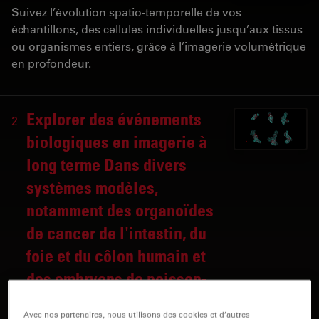
Suivez l’évolution spatio-temporelle de vos
échantillons, des cellules individuelles jusqu’aux tissus
ou organismes entiers, grâce à l’imagerie volumétrique
en profondeur.
Explorer des événements
2
biologiques en imagerie à
long terme Dans divers
systèmes modèles,
notamment des organoïdes
de cancer de l'intestin, du
foie et du côlon humain et
des embryons de poisson-
zèbre, la technologie de
Avec nos partenaires, nous utilisons des cookies et d’autres