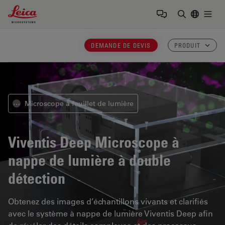
Leica Microsystems Logo
Togg
Saisir un t
DEMANDE DE DEVIS
PRODUIT
Microscope à feuillet de lumière
⋯
Viventis Deep
Microscope à
nappe de lumière à double
détection
Obtenez des images d’échantillons vivants et clarifiés
avec le système à nappe de lumière Viventis Deep afin