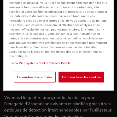
feuillets de lumière douce
technologies de suivi. Nous utilisons également certaines données que
vous nous fournissez directement, comme vos coordonnées, afin
du micr
d’améliorer votre expérience utilisateur sur notre site, de vous proposer
des publicités et du contenu personnalisés en fonction de vos
La technologie de nappe de lumière permet une
interactions avec ce site et d’autres sites, de vous permettre de partager
du contenu sur les réseaux sociaux, d’effectuer des analyses et de
acquisition rapide d’images volumétriques tout en
mesurer l’efficacité de nos campagnes publicitaires. En cliquant sur «
préservant la viabilité de l’échantillon. Associée à une
Accepter tous les cookies », vous consentez à leur utilisation et au
partage de ces données avec nos partenaires (voir le lien ci-dessous).
solution d’incubation avancée et à l’option de
Vous pouvez modifier vos préférences de consentement à tout moment
photomanipulation, elle permet l’imagerie dans des
dans la section « Paramètres des cookies » en bas de notre site.
conditions physiologiques comme sous perturbation,
Consultez notre Notice en matière de cookies pour en savoir plus sur
nos pratiques.
garantissant des résultats fiables et pertinents.
Leica Microsystems Cookie Partners Details
Explorez les échantillons
Paramètres des cookies
Autoriser tous les cookies
3
vivants et clarifiés
Viventis Deep offre une grande flexibilité pour
l’imagerie d’échantillons vivants et clarifiés grâce à ses
optiques de détection interchangeables par l’utilisateur.
Son puissant algorithme de clarification