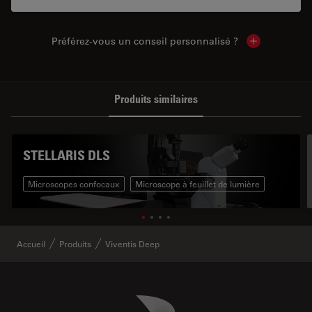
Préférez-vous un conseil personnalisé ?
Show local c
Produits similaires
STELLARIS DLS
Microscopes confocaux
Microscope à feuillet de lumière
Accueil
Produits
Viventis Deep
Danaher Logo
Footer