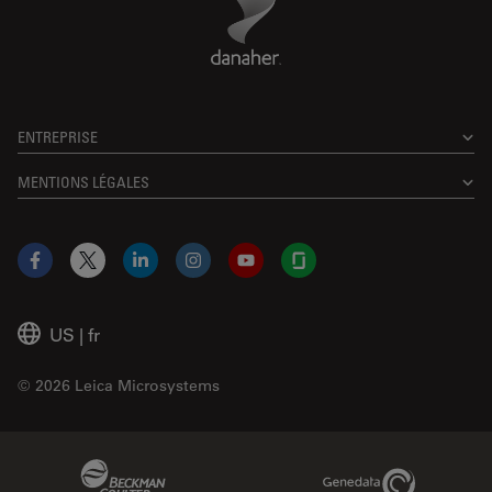
ENTREPRISE
MENTIONS LÉGALES
Facebook
X
LinkedIn
Instagram
YouTube
Glassdoor
US
|
fr
© 2026 Leica Microsystems
Beckman Coulter Link
Genedata Link