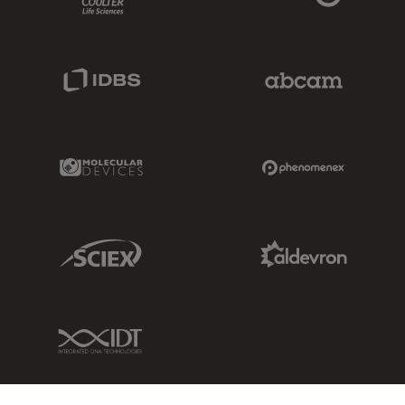
IDBS Link
Abcam Limited
Molecular Devices Link
Phenomenex L
Sciex Link
Aldevron Link
IDT Link