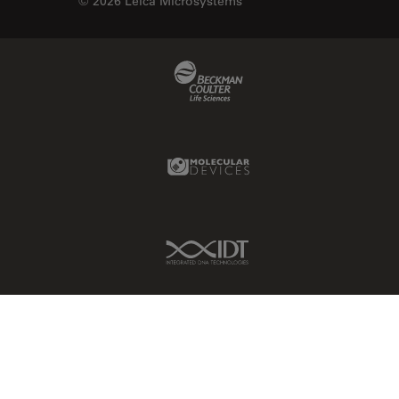
© 2026 Leica Microsystems
Beckman Coulter Link
Molecular Devices Link
IDT Link