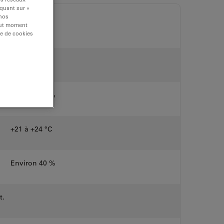
iquant sur «
 nos
Idéales
tout moment
re de cookies
+21 à +24 °C
Environ 40 %
+21 à +24 °C
Environ 40 %
t.