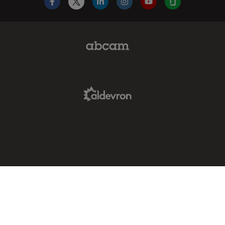
Facebook
X
LinkedIn
Instagram
YouTube
Glassdoor
Abcam Limited Link
Aldevron Link