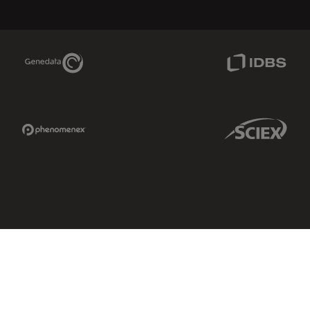
Genedata Link
IDBS Link
Phenomenex Link
Sciex Link