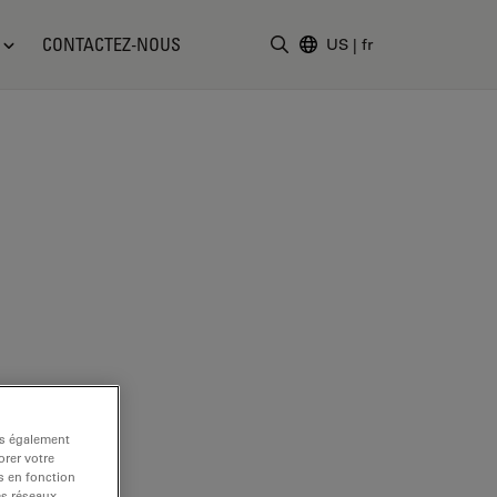
CONTACTEZ-NOUS
US
|
fr
Saisir un terme de recher
ns également
rer votre
s en fonction
es réseaux