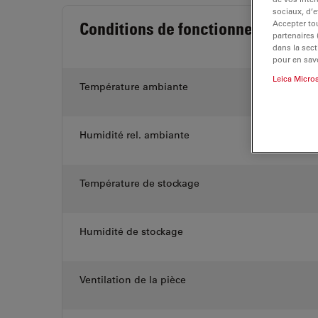
sociaux, d’e
Accepter tou
Conditions de fonctionnement
partenaires
dans la sect
pour en savo
Leica Micro
Température ambiante
Humidité rel. ambiante
Température de stockage
Humidité de stockage
Ventilation de la pièce