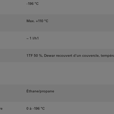
-196 °C
Max. +110 °C
~ 1 l/h1
1TF 50 %, Dewar recouvert d’un couvercle, tempér
Éthane/propane
re
0 à -196 °C