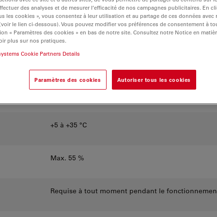
ffectuer des analyses et de mesurer l’efficacité de nos campagnes publicitaires. En cl
s les cookies », vous consentez à leur utilisation et au partage de ces données avec
Min/Max
 (voir le lien ci-dessous). Vous pouvez modifier vos préférences de consentement à 
ion « Paramètres des cookies » en bas de notre site. Consultez notre Notice en matiè
ir plus sur nos pratiques.
systems Cookie Partners Details
+15 à +30 °C
Paramètres des cookies
Autoriser tous les cookies
Max. 55 %
+5 à +35 °C
Max. 55 %
Requise à tout moment pendant le fonctionnemen