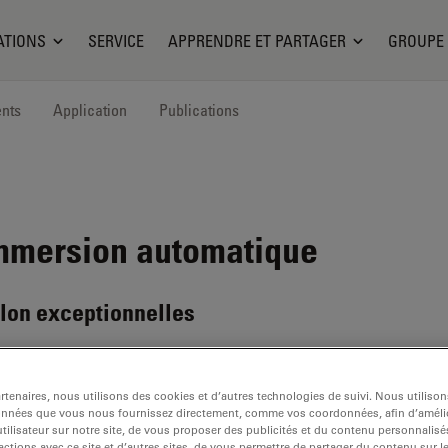
ATIONS
SERVICE
APPRENDRE ET PARTAGER
GROUPE
nts
Application
Publications
mmersion automatique
illon exceptionnelles
tenaires, nous utilisons des cookies et d’autres technologies de suivi. Nous utiliso
onnées que vous nous fournissez directement, comme vos coordonnées, afin d’amélio
tilisateur sur notre site, de vous proposer des publicités et du contenu personnalisé
actions avec ce site et d’autres sites, de vous permettre de partager du contenu sur l