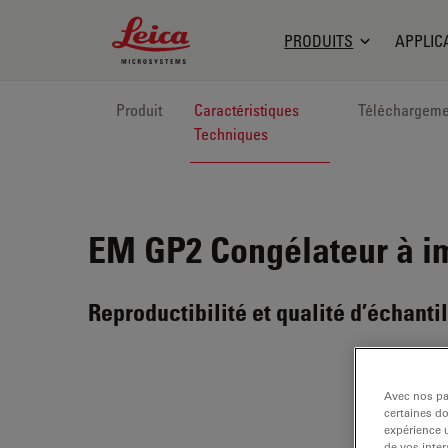
Leica Microsystems Logo
PRODUITS
APPLIC
Produit
Caractéristiques
Téléchargeme
Techniques
EM GP2
Congélateur à i
Reproductibilité et qualité d’échant
Avec nos par
certaines d
expérience u
de vos inter