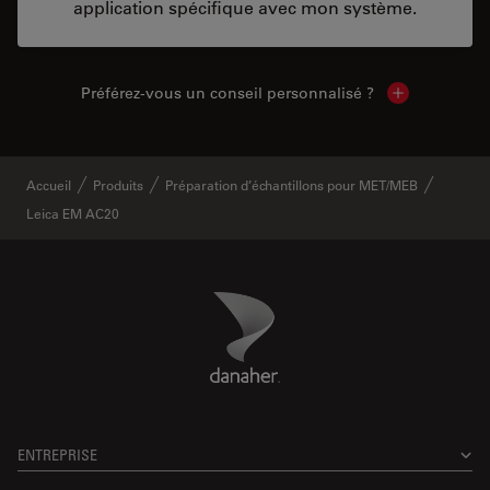
application spécifique avec mon système.
Préférez-vous un conseil personnalisé ?
Show local c
Accueil
Produits
Préparation d’échantillons pour MET/MEB
Leica EM AC20
Danaher Logo
Footer
ENTREPRISE