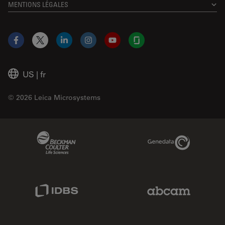
MENTIONS LÉGALES
Facebook
X
LinkedIn
Instagram
YouTube
Glassdoor
US
|
fr
© 2026 Leica Microsystems
Beckman Coulter Link
Genedata Link
IDBS Link
Abcam Limited