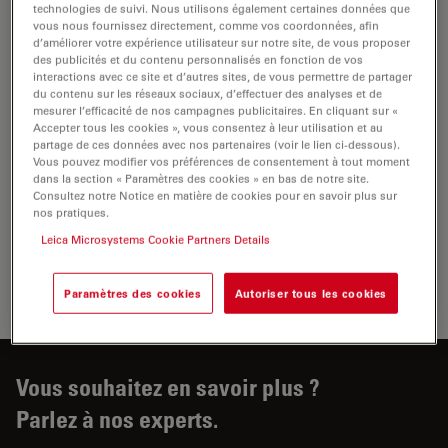
technologies de suivi. Nous utilisons également certaines données que
vous nous fournissez directement, comme vos coordonnées, afin
d’améliorer votre expérience utilisateur sur notre site, de vous proposer
des publicités et du contenu personnalisés en fonction de vos
interactions avec ce site et d’autres sites, de vous permettre de partager
du contenu sur les réseaux sociaux, d’effectuer des analyses et de
En savoir plus sur l'automate de contraste
mesurer l’efficacité de nos campagnes publicitaires. En cliquant sur «
Accepter tous les cookies », vous consentez à leur utilisation et au
Leica EM AC20.
partage de ces données avec nos partenaires (voir le lien ci-dessous).
Vous pouvez modifier vos préférences de consentement à tout moment
dans la section « Paramètres des cookies » en bas de notre site.
Leica EM AC20 - automate de contraste des sections
Consultez notre Notice en matière de cookies pour en savoir plus sur
ultrafines pour la microscopie électronique. Au sein de
nos pratiques.
la chambre hermétique du Leica EM AC20, des sections
Leica Microsystems Cookie Partners Details
ultrafines sont automatiquement contrastées avec
l'interface utilisateur simple.
Paramètres des cookies
Autoriser tous les cookies
Vous souhaitez en savoir plus ?
Parlez à nos experts.