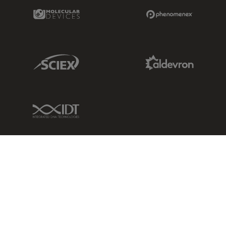
Molecular Devices Link
Phenomenex L
Sciex Link
Aldevron Link
IDT Link