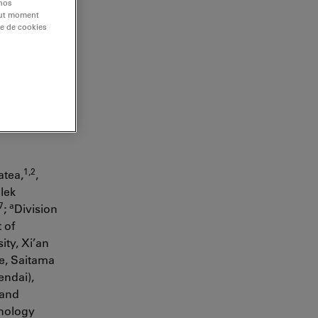
 nos
tout moment
re de cookies
,*, Sabine
e of Veterinar
, Switzerland;
1,2
atea,
,
Elek
,7
a
;
Division
 of
ity, Xi’an
te, Saitama
endai),
 and
hnology