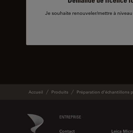
Je souhaite renouveler/mettre à niveau 
Accueil
Produits
Préparation d’échantillons
Footer
Danaher Logo
ENTREPRISE
Contact
Leica Mic