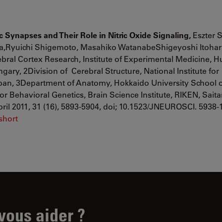
ynapses and Their Role in Nitric Oxide Signaling,
Eszter S
,Ryuichi Shigemoto, Masahiko WatanabeShigeyoshi Itohara
bral Cortex Research, Institute of Experimental Medicine, 
ry, 2Division of Cerebral Structure, National Institute for
apan, 3Department of Anatomy, Hokkaido University School o
r Behavioral Genetics, Brain Science Institute, RIKEN, Sait
ril 2011, 31 (16), 5893-5904, doi; 10.1523/JNEUROSCI. 5938-1
short
ous aider ?