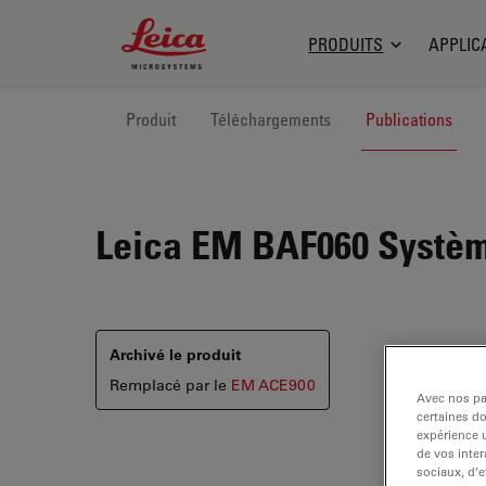
Leica Microsystems Logo
PRODUITS
APPLIC
Produit
Téléchargements
Publications
Leica EM BAF060
Systèm
Archivé le produit
Remplacé par le
EM ACE900
Avec nos par
certaines d
expérience u
de vos inter
sociaux, d’e