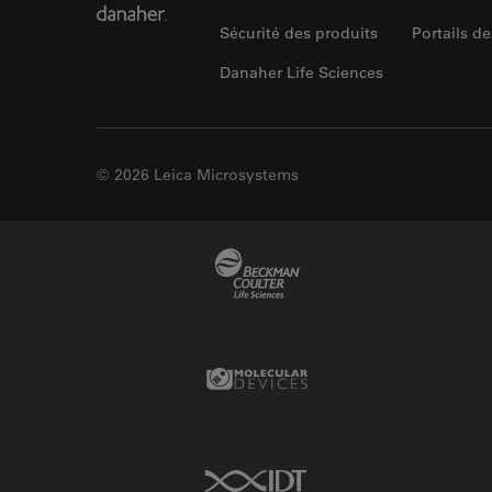
Sécurité des produits
Portails de
Danaher Life Sciences
© 2026 Leica Microsystems
Beckman Coulter Link
Molecular Devices Link
IDT Link