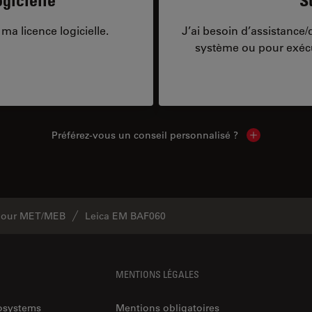
ma licence logicielle.
J’ai besoin d’assistance
système ou pour exécu
Préférez-vous un conseil personnalisé ?
Show local c
 pour MET/MEB
Leica EM BAF060
MENTIONS LÉGALES
rosystems
Mentions obligatoires