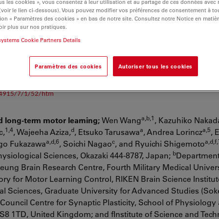
s les cookies », vous consentez à leur utilisation et au partage de ces données avec
 (voir le lien ci-dessous). Vous pouvez modifier vos préférences de consentement à 
ion « Paramètres des cookies » en bas de notre site. Consultez notre Notice en matiè
ir plus sur nos pratiques.
systems Cookie Partners Details
ve Despite Impaired Capsid Translocation to the Cytoplasm,
Peter Wild 1,2
aner 1,2, Andres Kaech 3, Mathias Ackermann 2 and Kurt Tobler 2 ; 1 Institut
Paramètres des cookies
Autoriser tous les cookies
zerland; 2 Institute of Virology, Winterthurerstrasse 266a, CH-8057 Zürich
erstrasse 190,CH-8057 Zürich, Switzerland; Viruses 2015, 7, 52-71;
-4915/7/1/52/htm
a,b,1
nd long-term motor learning;
Wen Wang
, Kazuhiko Nakad
1,4
d
a
a,5
c,
, Wajeeha Aziza,
, Etsuko Tarusawa
, Andrea Lorincz
, 
a,d,6
c
a,d,f
ugo Fukazawa
, Soichi Nagao
, and Ryuichi Shigemoto
b
 Physiological Sciences, Okazaki 444-8787, Japan;
Department
ung Brain Research Centre, Fourth Military Medical Univers
ry for Motor Learning Control, RIKEN Brain Science Institu
al Sciences, Graduate University for Advanced Studies (Sok
ouncil Centre for Synaptic Plasticity, School of Physiology
 BS8 1TD, United Kingdom; and fInstitute of Science and Tec