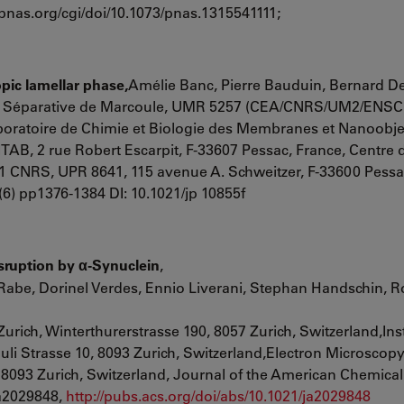
pnas.org/cgi/doi/10.1073/pnas.1315541111;
pic lamellar phase,
Amélie Banc, Pierre Bauduin, Bernard De
Chimie Séparative de Marcoule, UMR 5257 (CEA/CNRS/UM2/ENS
boratoire de Chimie et Biologie des Membranes et Nanoobje
AB, 2 rue Robert Escarpit, F-33607 Pessac, France, Centre 
-1 CNRS
, UPR 8641, 115 avenue A. Schweitzer, F-33600 Pessa
(6) pp1376-1384 DI: 10.1021/jp 10855f
sruption by
-Synuclein
,
α
 Rabe, Dorinel Verdes, Ennio Liverani, Stephan Handschin, R
Zurich
, Winterthurerstrasse 190, 8057 Zurich, Switzerland,Inst
uli Strasse 10, 8093 Zurich, Switzerland,
Electron Microscopy
 8093 Zurich, Switzerland, Journal of the American Chemical
ja2029848,
http://pubs.acs.org/doi/abs/10.1021/ja2029848