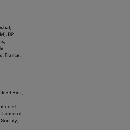
sbat,
CM), BP
ts,
de
c, France,
oland Riek,
itute of
 Center of
 Society,