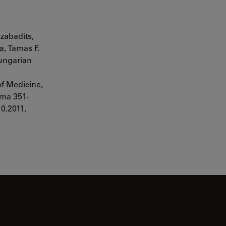
zabadits,
, Tamas F.
Hungarian
f Medicine,
ama 351-
0.2011,