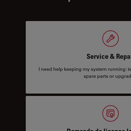
Service & Repa
I need help keeping my system running: tec
spare parts or upgrad
Demande de licence lo