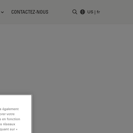
CONTACTEZ-NOUS
US
|
fr
Saisir un terme de recher
ns également
rer votre
s en fonction
es réseaux
iquant sur «