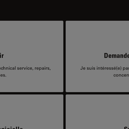
ir
Demandes
hnical service, repairs,
Je suis intéressé(e) p
es.
concer
gicielle
S