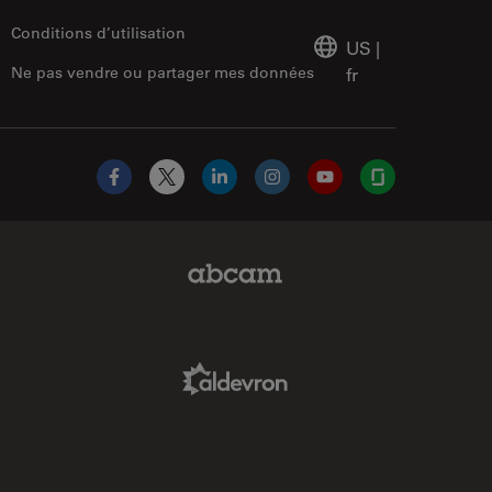
Conditions d’utilisation
US
|
Ne pas vendre ou partager mes données
fr
Facebook
X
LinkedIn
Instagram
YouTube
Glassdoor
Abcam Limited Link
Aldevron Link