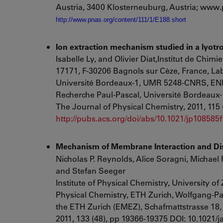
Austria, 3400 Klosterneuburg, Austria; www.
http://www.pnas.org/content/111/1/E188.short
Ion extraction mechanism studied in a lyotro
Isabelle Ly, and Olivier Diat,Institut de 
17171, F-30206 Bagnols sur Cèze, France, La
Université Bordeaux-1
, UMR 5248-CNRS, ENIT
Recherche Paul-Pascal,
Université Bordeaux
The Journal of Physical Chemistry, 2011, 115 
http://pubs.acs.org/doi/abs/10.1021/jp108585f
Mechanism of Membrane Interaction and Di
Nicholas P. Reynolds, Alice Soragni, Michael
and Stefan Seeger
Institute of Physical Chemistry,
University of 
Physical Chemistry,
ETH Zurich
, Wolfgang-Pa
the ETH Zurich (EMEZ)
, Schafmattstrasse 18,
2011, 133 (48), pp 19366-19375 DOI: 10.1021/