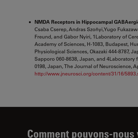
NMDA Receptors in Hippocampal GABAergic S
Csaba Cserep, Andras Szoñyi,Yugo Fukazawa
Freund, and Gábor Nyiri, 1Laboratory of Cere
Academy of Sciences, H-1083, Budapest, Hunga
Physiological Sciences, Okazaki 444-8787, J
Sapporo 060-8638, Japan, and 4Laboratory fo
0198, Japan, The Journal of Neuroscience, Ap
http://www.jneurosci.org/content/31/16/5893.
Comment pouvons-nous v