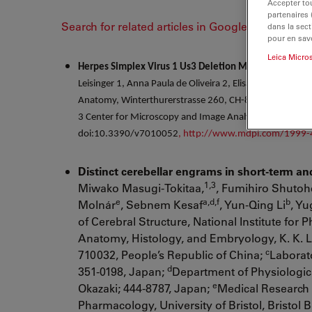
Accepter tou
partenaires
Search for related articles in Google Scholar
dans la sect
pour en savo
Leica Micro
Herpes Simplex Virus 1 Us3 Deletion Mutant is Infecti
Leisinger 1, Anna Paula de Oliveira 2, Elisabeth M. Schr
Anatomy, Winterthurerstrasse 260, CH-8057 Zürich, Swit
3 Center for Microscopy and Image Analysis, Winterthur
doi:10.3390/v7010052
, http://www.mdpi.com/1999
Distinct cerebellar engrams in short-term a
1,3
Miwako Masugi-Tokitaa,
, Fumihiro Shutoh
e
a,d,f
b
Molnár
, Sebnem Kesaf
, Yun-Qing Li
, Y
of Cerebral Structure, National Institute for
Anatomy, Histology, and Embryology, K. K. Le
c
710032, People’s Republic of China;
Laborato
d
351-0198, Japan;
Department of Physiologic
e
Okazaki; 444-8787, Japan;
Medical Research C
Pharmacology, University of Bristol, Bristol