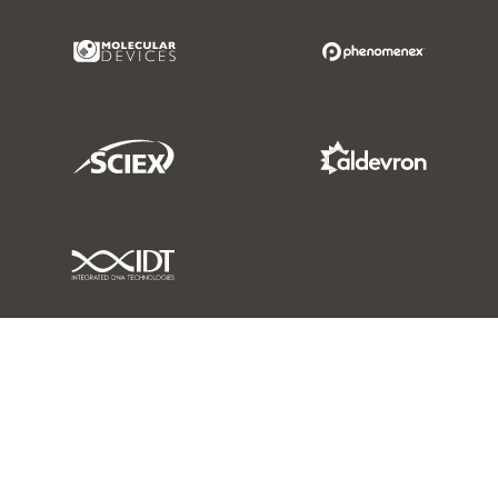
Molecular Devices Link
Phenomenex L
Sciex Link
Aldevron Link
IDT Link