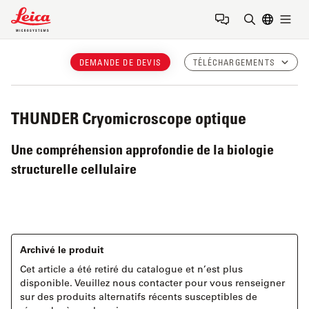
Leica Microsystems Logo
Togg
Saisir un t
DEMANDE DE DEVIS
TÉLÉCHARGEMENTS
THUNDER
Cryomicroscope optique
Une compréhension approfondie de la biologie
structurelle cellulaire
Archivé le produit
Cet article a été retiré du catalogue et n’est plus
disponible. Veuillez nous contacter pour vous renseigner
sur des produits alternatifs récents susceptibles de