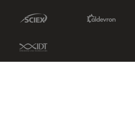
Sciex Link
Aldevron Link
IDT Link