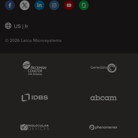
Facebook
X
LinkedIn
Instagram
YouTube
Glassdoor
US
|
fr
© 2026 Leica Microsystems
Beckman Coulter Link
Genedata Link
IDBS Link
Abcam Limited
Molecular Devices Link
Phenomenex L