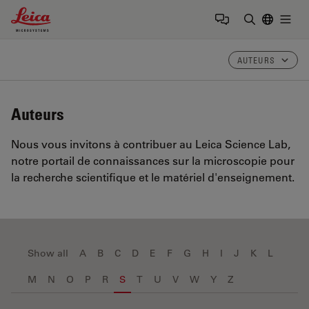
Leica Microsystems Logo
Togg
Saisir un t
AUTEURS
Auteurs
Nous vous invitons à contribuer au Leica Science Lab,
notre portail de connaissances sur la microscopie pour
la recherche scientifique et le matériel d'enseignement.
Show all
A
B
C
D
E
F
G
H
I
J
K
L
M
N
O
P
R
S
T
U
V
W
Y
Z