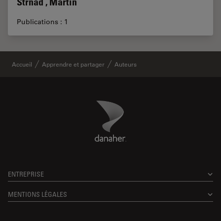
Strnad , Martin
Publications : 1
Accueil
Apprendre et partager
Auteurs
Danaher Logo
Footer
ENTREPRISE
MENTIONS LÉGALES