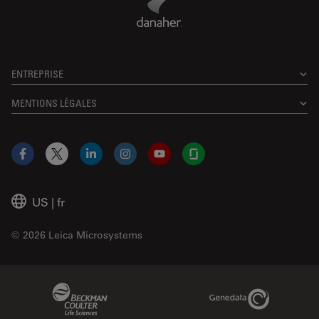
ENTREPRISE
MENTIONS LÉGALES
Facebook
X
LinkedIn
Instagram
YouTube
Glassdoor
US
|
fr
© 2026 Leica Microsystems
Beckman Coulter Link
Genedata Link