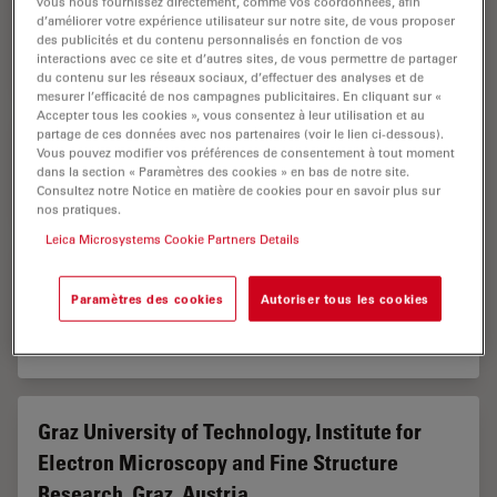
vous nous fournissez directement, comme vos coordonnées, afin
Germany
d’améliorer votre expérience utilisateur sur notre site, de vous proposer
des publicités et du contenu personnalisés en fonction de vos
Publications: 2
interactions avec ce site et d’autres sites, de vous permettre de partager
du contenu sur les réseaux sociaux, d’effectuer des analyses et de
mesurer l’efficacité de nos campagnes publicitaires. En cliquant sur «
Accepter tous les cookies », vous consentez à leur utilisation et au
partage de ces données avec nos partenaires (voir le lien ci-dessous).
Geneva University Hospitals, Switzerland
Vous pouvez modifier vos préférences de consentement à tout moment
dans la section « Paramètres des cookies » en bas de notre site.
Publications: 1
Consultez notre Notice en matière de cookies pour en savoir plus sur
nos pratiques.
Leica Microsystems Cookie Partners Details
Graz Centre for Electron Microscopy (ZFE),
Austria
Paramètres des cookies
Autoriser tous les cookies
Publications: 1
Graz University of Technology, Institute for
Electron Microscopy and Fine Structure
Research, Graz, Austria