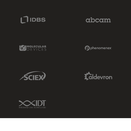
IDBS Link
Abcam Limited
Molecular Devices Link
Phenomenex L
Sciex Link
Aldevron Link
IDT Link