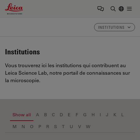
Leica Microsystems Logo
Togg
Saisir un t
INSTITUTIONS
Institutions
Vous trouverez ici les institutions qui contribuent au
Leica Science Lab, notre portail de connaissances sur
la microscopie.
Show all
A
B
C
D
E
F
G
H
I
J
K
L
M
N
O
P
R
S
T
U
V
W